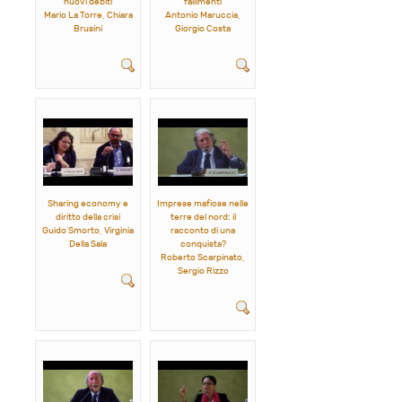
nuovi debiti
fallimenti
Mario La Torre, Chiara
Antonio Maruccia,
Brusini
Giorgio Costa
Sharing economy e
Imprese mafiose nelle
diritto della crisi
terre del nord: il
Guido Smorto, Virginia
racconto di una
Della Sala
conquista?
Roberto Scarpinato,
Sergio Rizzo