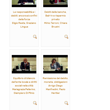
Le responsabilità e i
Debiti delle banche,
debiti: ancora ai confini
Bail-In e risparmio
della forza
privato
Eligio Resta, Graziano
Mirko Tarroni,
Chiara
Lingua
Brusini
Equilibrio di bilancio
Remissione del debito,
dell'ente locale e diritti
moneta, obbligazioni
sociali nella città
Arrigo Diego
Mariagrazia Pellerino,
Manfredini, Paolo
Giampiero Di Plinio
Heritier