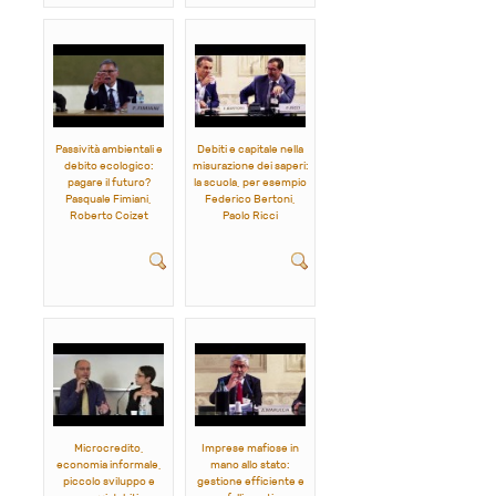
Passività ambientali e
Debiti e capitale nella
debito ecologico:
misurazione dei saperi:
pagare il futuro?
la scuola, per esempio
Pasquale Fimiani,
Federico Bertoni,
Roberto Coizet
Paolo Ricci
Microcredito,
Imprese mafiose in
economia informale,
mano allo stato:
piccolo sviluppo e
gestione efficiente e