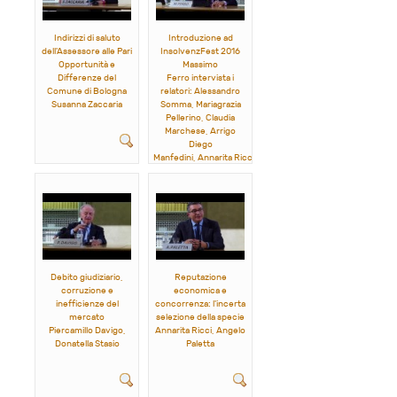
Indirizzi di saluto
Introduzione ad
dell'Assessore alle Pari
InsolvenzFest 2016
Opportunità e
Massimo
Differenze del
Ferro
intervista i
Comune di Bologna
relatori: Alessandro
Susanna Zaccaria
Somma, Mariagrazia
Pellerino, Claudia
Marchese, Arrigo
Diego
Manfedini, Annarita Ricci,
Mirko Tarroni, Mario La
Torre, Chiara Brusini,
Roberto Coizet,
Pasquale
Fimiani,
Antonio Maruccia,
Roberto Scarpinato,
Piercamillo Davigo,
Donatella Stasio
Debito giudiziario,
Reputazione
corruzione e
economica e
inefficienze del
concorrenza: l'incerta
mercato
selezione della specie
Piercamillo Davigo,
Annarita Ricci, Angelo
Donatella Stasio
Paletta