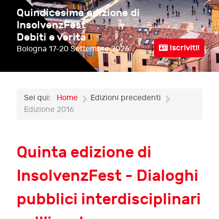
Quindicesima edizione di
InsolvenzFest
Debiti e verità
Iscriviti!
Bologna
17-20 Settembre 2026
Sei qui:
Home
Edizioni precedenti
Edizione 2016
Quinta edizione di
InsolvenzFest - Dialoghi
pubblici interdisciplinari