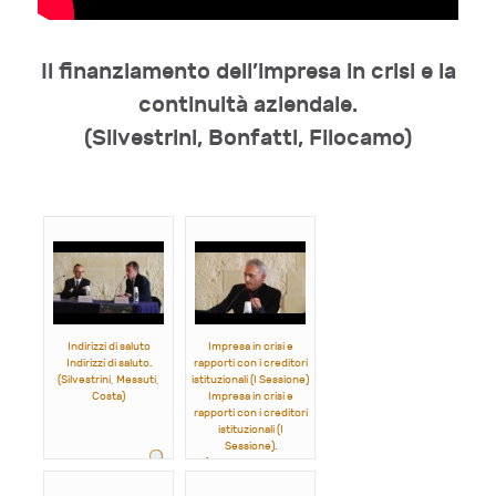
Il finanziamento dell’impresa in crisi e la
continuità aziendale.
(Silvestrini, Bonfatti, Filocamo)
Indirizzi di saluto
Impresa in crisi e
Indirizzi di saluto.
rapporti con i creditori
(Silvestrini, Messuti,
istituzionali (I Sessione)
Costa)
Impresa in crisi e
rapporti con i creditori
istituzionali (I
Sessione).
(Ferro, Vaccarella,
Perrino)