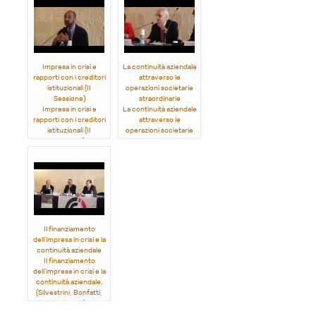
Impresa in crisi e
La continuità aziendale
rapporti con i creditori
attraverso le
istituzionali (II
operazioni societarie
Sessione)
straordinarie
Impresa in crisi e
La continuità aziendale
rapporti con i creditori
attraverso le
istituzionali (II
operazioni societarie
Sessione).
straordinarie.
(
Ferro, Vattermoli,
(Rordorf, Brogi,
Aprile
)
Ranalli)
Il finanziamento
dell’impresa in crisi e la
continuità aziendale
Il finanziamento
dell’impresa in crisi e la
continuità aziendale.
(Silvestrini, Bonfatti,
Filocamo)