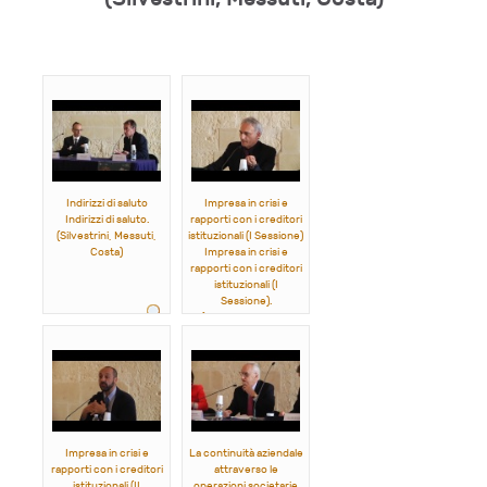
Indirizzi di saluto
Impresa in crisi e
Indirizzi di saluto.
rapporti con i creditori
(Silvestrini, Messuti,
istituzionali (I Sessione)
Costa)
Impresa in crisi e
rapporti con i creditori
istituzionali (I
Sessione).
(Ferro, Vaccarella,
Perrino)
Impresa in crisi e
La continuità aziendale
rapporti con i creditori
attraverso le
istituzionali (II
operazioni societarie