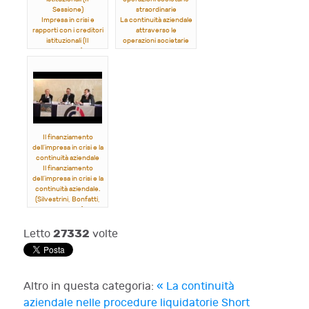
Sessione)
straordinarie
Impresa in crisi e
La continuità aziendale
rapporti con i creditori
attraverso le
istituzionali (II
operazioni societarie
Sessione).
straordinarie.
(
Ferro, Vattermoli,
(Rordorf, Brogi,
Aprile
)
Ranalli)
Il finanziamento
dell’impresa in crisi e la
continuità aziendale
Il finanziamento
dell’impresa in crisi e la
continuità aziendale.
(Silvestrini, Bonfatti,
Filocamo)
27332
Letto
volte
Altro in questa categoria:
« La continuità
aziendale nelle procedure liquidatorie
Short