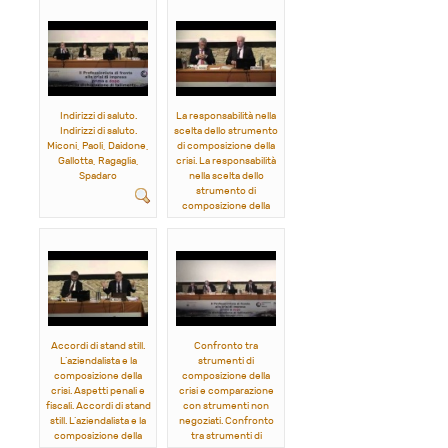
Indirizzi di saluto.
La responsabilità nella
Indirizzi di saluto.
scelta dello strumento
Miconi, Paoli, Daidone,
di composizione della
Gallotta, Ragaglia,
crisi. La responsabilità
Spadaro
nella scelta dello
strumento di
composizione della
crisi.
Fabiani, Rossi, Ranalli
Accordi di stand still.
Confronto tra
L’aziendalista e la
strumenti di
composizione della
composizione della
crisi. Aspetti penali e
crisi e comparazione
fiscali. Accordi di stand
con strumenti non
still. L’aziendalista e la
negoziati. Confronto
composizione della
tra strumenti di