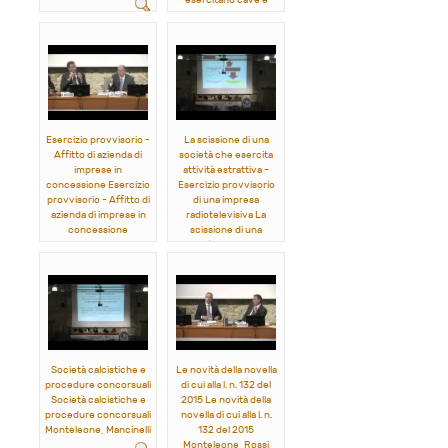
esercitano cave e
miniere - Concessioni
in materia di
telecomunicazioni
Monteleone, Francia,
Rossignoli
Esercizio provvisorio -
La scissione di una
Affitto di azienda di
società che esercita
imprese in
attività estrattiva -
concessione Esercizio
Esercizio provvisorio
provvisorio - Affitto di
di una impresa
azienda di imprese in
radiotelevisiva La
concessione
scissione di una
Monteleone,
società che esercita
Monteferrante
attività estrattiva -
Esercizio provvisorio
di una impresa
radiotelevisiva
Monteleone, Francia,
Rossignoli
Società calcistiche e
Le novità della novella
procedure concorsuali
di cui alla l. n. 132 del
Società calcistiche e
2015 Le novità della
procedure concorsuali
novella di cui alla l. n.
Monteleone, Mancinelli
132 del 2015
Monteleone, Rossi