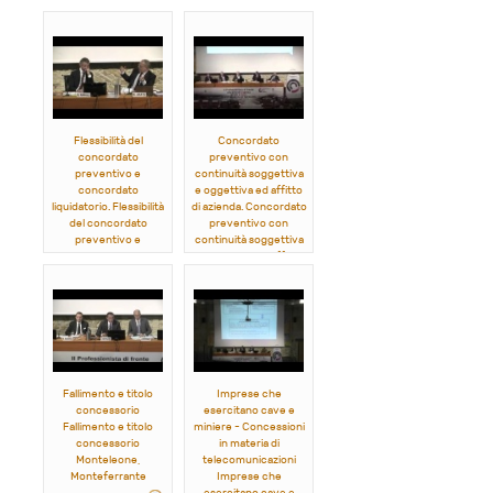
crisi. Aspetti penali e
composizione della
fiscali.
crisi e comparazione
Fabiani, Ranalli, Arato,
con strumenti non
Tardella
negoziati.
Fabiani, Rossi, Arato
Flessibilità del
Concordato
concordato
preventivo con
preventivo e
continuità soggettiva
concordato
e oggettiva ed affitto
liquidatorio. Flessibilità
di azienda. Concordato
del concordato
preventivo con
preventivo e
continuità soggettiva
concordato
e oggettiva ed affitto
liquidatorio.
di azienda.
Fabiani, Rossi, Ranalli,
Fabiani, Rossi, Ranalli,
Arato
Tardella
Fallimento e titolo
Imprese che
concessorio
esercitano cave e
Fallimento e titolo
miniere - Concessioni
concessorio
in materia di
Monteleone,
telecomunicazioni
Monteferrante
Imprese che