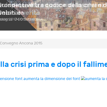
prospettive tra codice della crisi e d
unionale
ssisi
23-24 Ottobre 2026
Convegno Ancona 2015
lla crisi prima e dopo il falli
aumenta la dimensione del font