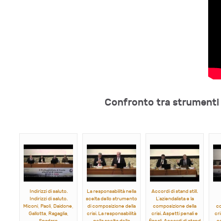
Confronto tra strumenti 
Indirizzi di saluto.
La responsabilità nella
Accordi di stand still.
Indirizzi di saluto.
scelta dello strumento
L’aziendalista e la
Miconi, Paoli, Daidone,
di composizione della
composizione della
co
Gallotta, Ragaglia,
crisi. La responsabilità
crisi. Aspetti penali e
cr