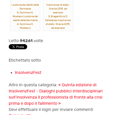
La storia dei debiti della
Insolvenze di stato:
Germania
Grecia 2015, ad
A. Somma e E.
esempio
Mostacci La storia dei
S. Bragantini e D.
debiti della Germania
Deliolanes Insolvenze
A. Somma e E.
di stato: Grecia 2015,
Mostacci
ad esempio
S. Bragantini e D.
Deliolanes
94261
Letto
volte
Etichettato sotto
InsolvenzFest
Altro in questa categoria:
« Quinta edizione di
InsolvenzFest - Dialoghi pubblici interdisciplinari
sull’insolvenza
Il professionista di fronte alla crisi
prima e dopo il fallimento »
Devi effettuare il login per inviare commenti