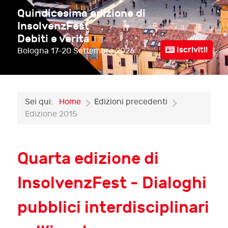
Quindicesima edizione di
InsolvenzFest
Debiti e verità
Iscriviti!
Bologna
17-20 Settembre 2026
Sei qui:
Home
Edizioni precedenti
Edizione 2015
Quarta edizione di
InsolvenzFest - Dialoghi
pubblici interdisciplinari