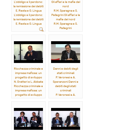
L'obbligo e il perdono:
Gli affari e le mafie del
la remissione dei debiti
nord
E. Resta e G. Lingua
R.M. Sparagna e S.
L'obbligo e il perdono:
Pellegrini Gli affari e le
la remissione dei debiti
mafie del nord
E. Resta e G. Lingua
R.M. Sparagna e S.
Pellegrini
Ricchezza criminale e
Danni e debiti degli
impresa mafiosa: un
stati criminali
progetto di sviluppo
P. Veronesi e A.
N. Gratteri e L. Abbate
Speranzoni Danni e
Ricchezza criminale e
debiti degli stati
impresa mafiosa: un
criminali
progetto di sviluppo
P. Veronesi e A.
N. Gratteri e L. Abbate
Speranzoni