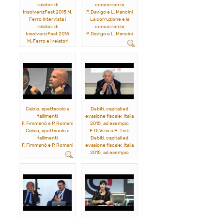
relatori di
concorrenza
InsolvenzFest 2015 M.
P. Davigo e L. Mancini
Ferro intervista i
La corruzione e la
relatori di
concorrenza
InsolvenzFest 2015
P. Davigo e L. Mancini
M. Ferro e i relatori
dell'evento
Calcio, spettacolo e
Debiti, capitali ed
fallimenti
evasione fiscale: Italia
F. Fimmanò e P. Romani
2015, ad esempio
Calcio, spettacolo e
F. Di Vizio e B. Tinti
fallimenti
Debiti, capitali ed
F. Fimmanò e P. Romani
evasione fiscale: Italia
2015, ad esempio
F. Di Vizio e B. Tinti