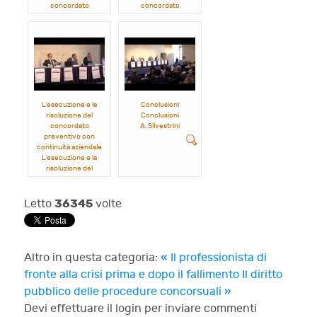
concordato
concordato
preventivo
preventivo:
G.M. Nonno ne discute
trattamento e diritto di
con P. Bortoluzzi, A.
voto
Rossi e M. Spadaro
M. Spadaro ne discute
con M. Attanasio e R.
Bernabai
L’esecuzione e la
Conclusioni
risoluzione del
Conclusioni
concordato
A. Silvestrini
preventivo con
continuità aziendale
L’esecuzione e la
risoluzione del
concordato
preventivo con
continuità aziendale
36345
Letto
volte
A. La Malfa ne discute
con C. De Chiara e A.
Rossi
Altro in questa categoria:
« Il professionista di
fronte alla crisi prima e dopo il fallimento
Il diritto
pubblico delle procedure concorsuali »
Devi effettuare il login per inviare commenti