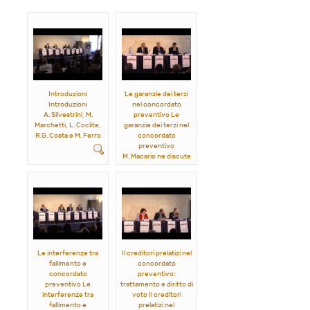
Introduzioni
Le garanzie dei terzi
Introduzioni
nel concordato
A. Silvestrini, M.
preventivo Le
Marchetti, L. Coclite,
garanzie dei terzi nel
R.G. Costa e M. Ferro
concordato
preventivo
M. Macario ne discute
con F. Di Marzio e M.
Palazzo
Le interferenze tra
Il creditori prelatizi nel
fallimento e
concordato
concordato
preventivo:
preventivo Le
trattamento e diritto di
interferenze tra
voto Il creditori
fallimento e
prelatizi nel