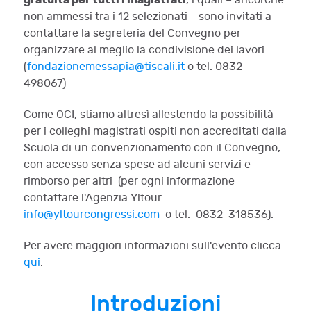
gratuita per tutti i magistrati
, i quali – ancorché
non ammessi tra i 12 selezionati - sono invitati a
contattare la segreteria del Convegno per
organizzare al meglio la condivisione dei lavori
(
fondazionemessapia@tiscali.it
o tel. 0832-
498067)
Come OCI, stiamo altresì allestendo la possibilità
per i colleghi magistrati ospiti non accreditati dalla
Scuola di un convenzionamento con il Convegno,
con accesso senza spese ad alcuni servizi e
rimborso per altri (per ogni informazione
contattare l'Agenzia Yltour
info@yltourcongressi.com
o tel. 0832-318536).
Per avere maggiori informazioni sull'evento clicca
qui
.
Introduzioni