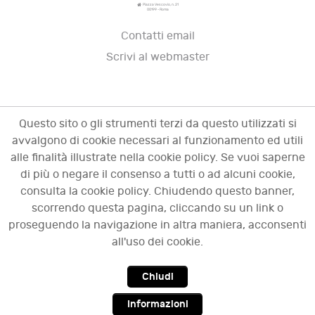
Piazza Vescovio, n. 21
00199 - Roma
Contatti email
Scrivi al webmaster
Questo sito o gli strumenti terzi da questo utilizzati si
avvalgono di cookie necessari al funzionamento ed utili
alle finalità illustrate nella cookie policy. Se vuoi saperne
di più o negare il consenso a tutti o ad alcuni cookie,
consulta la cookie policy. Chiudendo questo banner,
scorrendo questa pagina, cliccando su un link o
© 2009 - 2026 OCI - Osservatorio sulle crisi
proseguendo la navigazione in altra maniera, acconsenti
d'impresa. Tutti i diritti riservati.
all'uso dei cookie.
Chiudi
Top
Informazioni