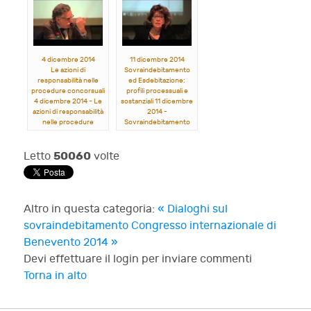
Michele Monteleone,
concorsuali: profili
Massimo Fabiani,
operativi e di
Massimo Ferro, Paola
responsabilità del
Rossi
professionista
Michele Cuoco,
Giorgio Jachia, Alberto
4 dicembre 2014
11 dicembre 2014
Tron, Mar...
Le azioni di
Sovraindebitamento
responsabilità nelle
ed Esdebitazione:
procedure concorsuali
profili processuali e
4 dicembre 2014 - Le
sostanziali 11 dicembre
azioni di responsabilità
2014 -
nelle procedure
Sovraindebitamento
concorsuali
ed Esdebitazione:
Michele Monteleone,
profili processuali e
Luciano Panzani,
sostanziali
50060
Letto
volte
Gianvito Giannelli,
Michele Monteleone,
Francesco Fimmanò,
Raffaele D’Amora,
Luigi Amerigo Bottai
Stefania Pacchi,
Elisabetta Bertacchini,
Franco Michelotti
Altro in questa categoria:
« Dialoghi sul
sovraindebitamento
Congresso internazionale di
Benevento 2014 »
Devi effettuare il login per inviare commenti
Torna in alto