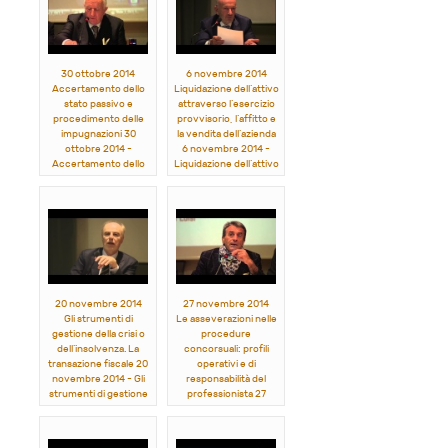
del patrimonio e
Dramisino, Francesco
dell’impresa
Paolo Feo
Michele Monteleone,
Antonio Costa,
Alessandro Silv...
30 ottobre 2014
6 novembre 2014
Accertamento dello
Liquidazione dell’attivo
stato passivo e
attraverso l’esercizio
procedimento delle
provvisorio, l’affitto e
impugnazioni 30
la vendita dell’azienda
ottobre 2014 -
6 novembre 2014 -
Accertamento dello
Liquidazione dell’attivo
stato passivo e
attraverso l’esercizio
procedimento delle
provvisorio, l’affitto e
impugnazioni
la vendita dell’azienda
Michele Monteleone,
Michele Cuoco,
Antonio Pezzano, Luigi
Antonio Caiafa, Emma
D’Orazio, Giuseppe
Sabatelli, Enrico Caria,
Fauceglia, Giuseppe
A...
Bozza, Tommaso
Manferoce
20 novembre 2014
27 novembre 2014
Gli strumenti di
Le asseverazioni nelle
gestione della crisi o
procedure
dell’insolvenza. La
concorsuali: profili
transazione fiscale 20
operativi e di
novembre 2014 - Gli
responsabilità del
strumenti di gestione
professionista 27
della crisi o
novembre 2014 - Le
dell’insolvenza. La
asseverazioni nelle
transazione fiscale
procedure