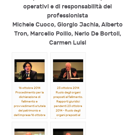
operativi e di responsabilità del
professionista
Michele Cuoco, Giorgio Jachia, Alberto
Tron, Marcello Pollio, Nerio De Bortoli,
Carmen Luisi
16 ottobre 2014
23 ottobre 2014
Procedimento per la
Ruolo degli organi
dichiarazione di
preposti al fallimento.
fallimento e
Rapporti giuridici
provvedimenti a tutela
pendenti 23 ottobre
del patrimonio e
2014 - Ruolo degli
dell’impresa 16 ottobre
organi preposti al
2014 - Procedimento
fallimento. Rapporti
per la dichiarazione di
giuridici pendenti
fallimento e
Michele Cuoco, Carlo
provvedimenti a tutela
Di Nanni, Augusta