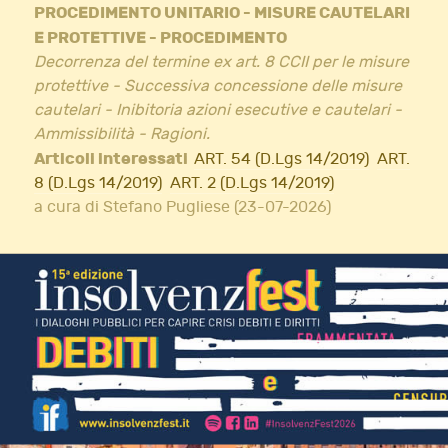
PROCEDIMENTO UNITARIO - MISURE CAUTELARI
E PROTETTIVE - PROCEDIMENTO
Decorrenza del termine ex art. 8 CCII per le misure
protettive - Successiva concessione delle misure
cautelari - Inibitoria azioni esecutive e cautelari -
Ammissibilità - Ragioni.
Articoli interessati
ART. 54 (D.Lgs 14/2019)
ART.
8 (D.Lgs 14/2019)
ART. 2 (D.Lgs 14/2019)
a cura di Stefano Pugliese (23-07-2026)