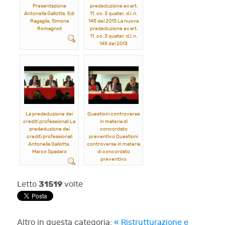
Presentazione
prededuzione ex art.
Antonella Gallotta, Edi
11, co. 3 quater, d.l. n.
Ragaglia, Simona
145 del 2013 La nuova
Romagnoli
prededuzione ex art.
11, co. 3 quater, d.l. n.
145 del 2013
Edi Ragaglia, Luigi
D'Orazio
La prededuzione dei
Questioni controverse
crediti professionali La
in materia di
prededuzione dei
concordato
crediti professionali
preventivo Questioni
Antonella Gallotta,
controverse in materia
Marco Spadaro
di concordato
preventivo
Luigi D'Orazio, Marco
Spadaro
31519
Letto
volte
Altro in questa categoria:
« Ristrutturazione e