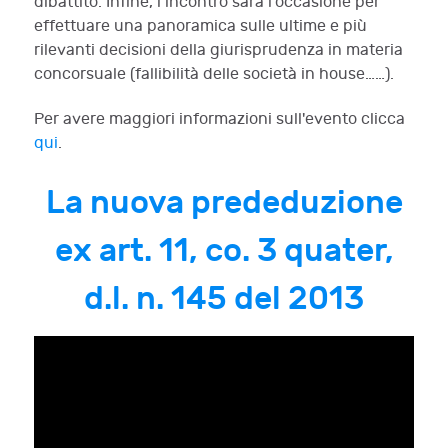
dibattito. Infine, l’incontro sarà l’occasione per
effettuare una panoramica sulle ultime e più
rilevanti decisioni della giurisprudenza in materia
concorsuale (fallibilità delle società in house……).
Per avere maggiori informazioni sull'evento clicca
qui
.
La nuova prededuzione
ex art. 11, co. 3 quater,
d.l. n. 145 del 2013