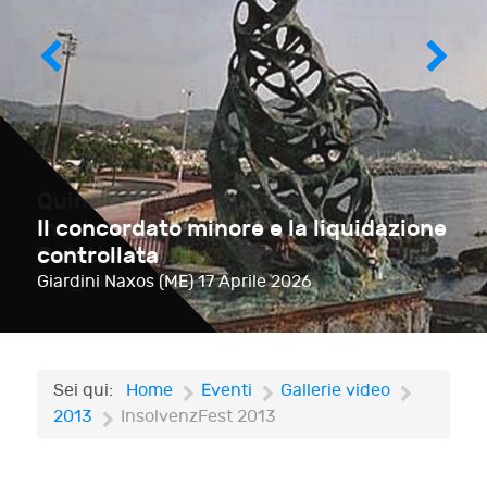
Il concordato minore e la liquidazione
controllata
Giardini Naxos (ME)
17 Aprile 2026
Sei qui:
Home
Eventi
Gallerie video
2013
InsolvenzFest 2013