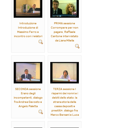
Introduzione
PRIMA sessione
Introduzione di
Corrompere per non
Massimo Ferro e
pagare, Raffaele
incontro con i relatori
Cantone intervistato
da Liana Milella
SECONDA sessione
TERZA sessione I
Erano degli
risparmi dei nonni e i
incompetenti, dialogo
debiti dello stato: la
fra Andrea Gavosto e
strana storia della
Angelo Paletta
cassa depositi e
prestiti», dialogo fra
Marco Bersani e Luca
Martinelli