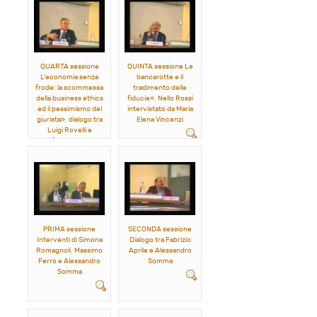
QUARTA sessione
QUINTA sessione Le
L'economia senza
bancarotte e il
frode: la scommessa
tradimento delle
della business ethics
fiducie», Nello Rossi
ed il pessimismo del
intervistato da Maria
giurista», dialogo tra
Elena Vincenzi
Luigi Rovelli e
Gianfranco Rusconi
PRIMA sessione
SECONDA sessione
Interventi di Simona
Dialogo tra Fabrizio
Romagnoli, Massimo
Aprile e Alessandro
Ferro e Alessandro
Somma
Somma