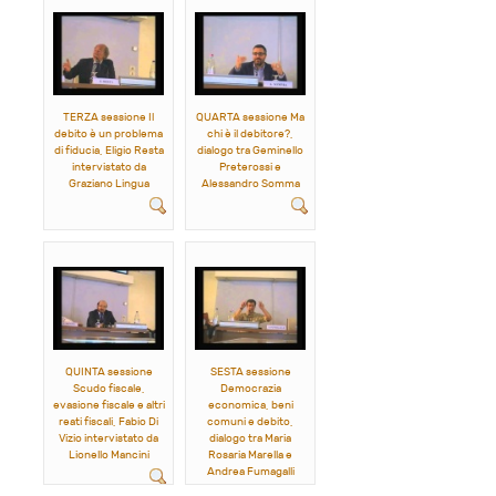
TERZA sessione Il
QUARTA sessione Ma
debito è un problema
chi è il debitore?,
di fiducia, Eligio Resta
dialogo tra Geminello
intervistato da
Preterossi e
Graziano Lingua
Alessandro Somma
QUINTA sessione
SESTA sessione
Scudo fiscale,
Democrazia
evasione fiscale e altri
economica, beni
reati fiscali, Fabio Di
comuni e debito,
Vizio intervistato da
dialogo tra Maria
Lionello Mancini
Rosaria Marella e
Andrea Fumagalli