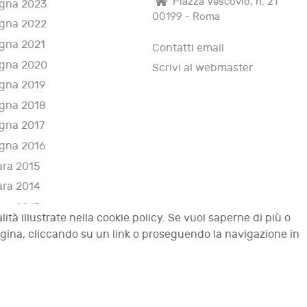
Piazza Vescovio, n. 21
gna 2023
00199 - Roma
gna 2022
gna 2021
Contatti email
gna 2020
Scrivi al webmaster
gna 2019
gna 2018
gna 2017
gna 2016
ara 2015
ara 2014
ara 2013
lità illustrate nella cookie policy. Se vuoi saperne di più o
i 2012
agina, cliccando su un link o proseguendo la navigazione in
tti riservati.
Top