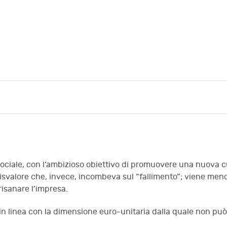
no sociale, con l’ambizioso obiettivo di promuovere una nuova
 disvalore che, invece, incombeva sul “fallimento”; viene meno
 risanare l’impresa.
 è in linea con la dimensione euro-unitaria dalla quale non pu