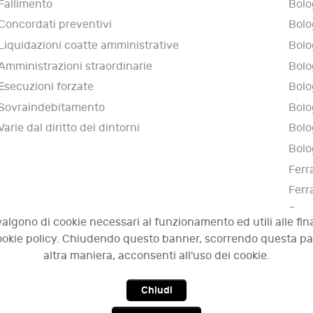
Fallimento
Bolo
Concordati preventivi
Bolo
Liquidazioni coatte amministrative
Bolo
Amministrazioni straordinarie
Bolo
Esecuzioni forzate
Bolo
Sovraindebitamento
Bolo
Varie dal diritto dei dintorni
Bolo
Bolo
Ferr
Ferr
Ferr
valgono di cookie necessari al funzionamento ed utili alle fina
Narn
 cookie policy. Chiudendo questo banner, scorrendo questa p
altra maniera, acconsenti all'uso dei cookie.
Chiudi
009 - 2026 OCI - Osservatorio sulle crisi d'impresa. Tutti i diri