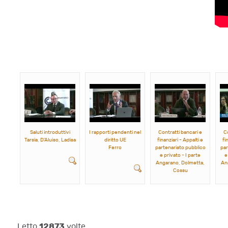
Saluti introduttivi
I rapporti pendenti nel
Contratti bancari e
C
Tarsia, D'Aluiso, Ladisa
diritto UE
finanziari - Appalti e
fi
Ferro
partenariato pubblico
par
e privato - I parte
e
Angarano, Dolmetta,
An
Cossu
12873
Letto
volte