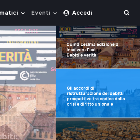
matici
Eventi
Accedi
Quindicesima edizione di
InsolvenzFest
Debiti e verità
Gli accordi di
ristrutturazione dei debiti:
prospettive tra codice della
crisi e diritto unionale
biti: