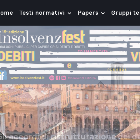
Home
Testi normativi
Papers
Gruppi te
Gli accordi di ristrutturazione dei de