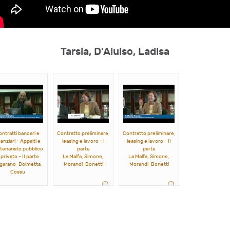
Tarsia, D'Aluiso, Ladisa
ontratti bancari e
Contratto preliminare,
Contratto preliminare,
nanziari - Appalti e
leasing e lavoro - I
leasing e lavoro - II
tenariato pubblico
parte
parte
 privato - II parte
La Malfa, Simone,
La Malfa, Simone,
garano, Dolmetta,
Morandi, Bonetti
Morandi, Bonetti
Cossu