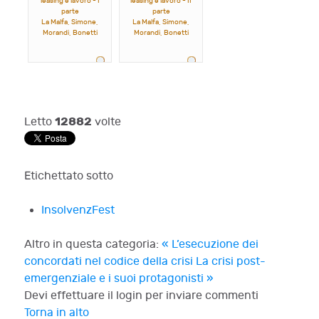
leasing e lavoro - I
leasing e lavoro - II
parte
parte
La Malfa, Simone,
La Malfa, Simone,
Morandi, Bonetti
Morandi, Bonetti
12882
Letto
volte
Etichettato sotto
InsolvenzFest
Altro in questa categoria:
« L’esecuzione dei
concordati nel codice della crisi
La crisi post-
emergenziale e i suoi protagonisti »
Devi effettuare il login per inviare commenti
Torna in alto