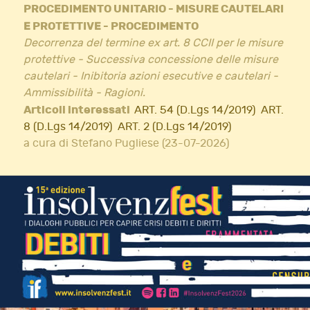
PROCEDIMENTO UNITARIO - MISURE CAUTELARI
E PROTETTIVE - PROCEDIMENTO
Decorrenza del termine ex art. 8 CCII per le misure
protettive - Successiva concessione delle misure
cautelari - Inibitoria azioni esecutive e cautelari -
Ammissibilità - Ragioni.
Articoli interessati
ART. 54 (D.Lgs 14/2019)
ART.
8 (D.Lgs 14/2019)
ART. 2 (D.Lgs 14/2019)
a cura di Stefano Pugliese (23-07-2026)