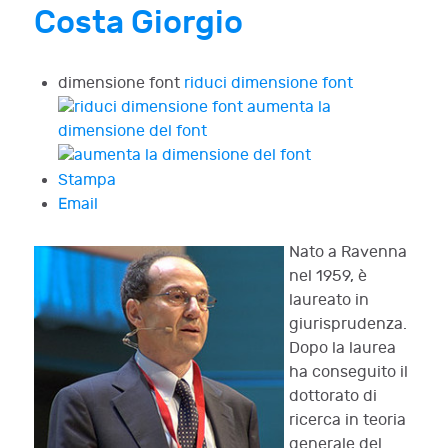
Costa Giorgio
dimensione font
riduci dimensione font
aumenta la
dimensione del font
Stampa
Email
Nato a Ravenna
nel 1959, è
laureato in
giurisprudenza.
Dopo la laurea
ha conseguito il
dottorato di
ricerca in teoria
generale del