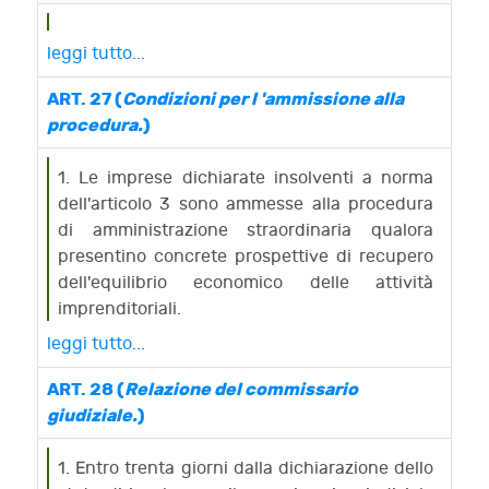
dichiarati falliti.
leggi tutto...
ART. 27 (
Condizioni per l 'ammissione alla
procedura.
)
1. Le imprese dichiarate insolventi a norma
dell'articolo 3 sono ammesse alla procedura
di amministrazione straordinaria qualora
presentino concrete prospettive di recupero
dell'equilibrio economico delle attività
imprenditoriali.
2. Tale risultato deve potersi realizzare, in via
leggi tutto...
alternativa:
a) tramite la cessione dei complessi aziendali,
ART. 28 (
Relazione del commissario
sulla base di un programma di prosecuzione
giudiziale.
)
dell'esercizio dell'impresa di durata non
superiore ad un anno («programma di
1. Entro trenta giorni dalla dichiarazione dello