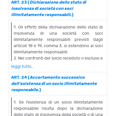
imprese e dei professionisti e, in ogni altro
ART. 23 (
Dichiarazione dello stato di
caso, a mezzo lettera raccomandata o telefax
insolvenza di società con soci
presso la sede dell'impresa o la residenza del
illimitatamente responsabili.
)
creditore, il proprio indirizzo di posta
elettronica certificata e il termine entro il
1. Gli effetti della dichiarazione dello stato di
quale devono trasmettergli a tale indirizzo le
insolvenza di una società con soci
loro domande, nonche' le disposizioni della
illimitatamente responsabili previsti dagli
sentenza dichiarativa dello stato di
articoli 18 e 19, comma 3, si estendono ai soci
insolvenza che riguardano l'accertamento del
illimitatamente responsabili.
passivo.
2. Nei confronti del socio receduto o escluso e
2. I creditori e i terzi titolari di diritti sui beni
del socio defunto l'estensione ha luogo se la
leggi tutto...
sono invitati ad indicare nella domanda
dichiarazione dello stato di insolvenza è
l'indirizzo di posta elettronica certificata ed
pronunciata entro l'anno successivo,
ART. 24 (
Accertamento successivo
avvertiti delle conseguenze di cui ai periodi
rispettivamente, alla data in cui il recesso o
dell'esistenza di un socio illimitatamente
seguenti e dell'onere di comunicarne al
l'esclusione sono divenuti opponibili ai terzi e
responsabile.
)
commissario ogni variazione. Tutte le
a quella della morte, sempre che l'insolvenza
successive comunicazioni sono effettuate dal
della società attenga, in tutto o in parte, a
1. Se l'esistenza di un socio illimitatamente
commissario all'indirizzo di posta elettronica
debiti contratti anteriormente a tale data.
responsabile risulta dopo la dichiarazione
certificata indicato dal creditore o dal terzo
3. Il tribunale, prima di provvedere, sente i
dello stato di insolvenza della società o di una