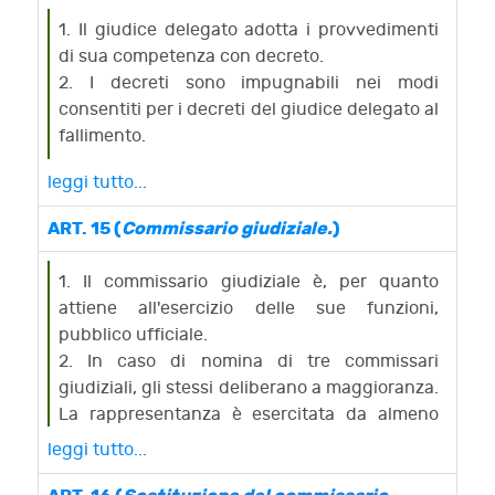
1. Il giudice delegato adotta i provvedimenti
di sua competenza con decreto.
2. I decreti sono impugnabili nei modi
consentiti per i decreti del giudice delegato al
fallimento.
leggi tutto...
ART. 15 (
Commissario giudiziale.
)
1. Il commissario giudiziale è, per quanto
attiene all'esercizio delle sue funzioni,
pubblico ufficiale.
2. In caso di nomina di tre commissari
giudiziali, gli stessi deliberano a maggioranza.
La rappresentanza è esercitata da almeno
due di essi.
leggi tutto...
3. Si applicano al commissario giudiziale le
disposizioni degli articoli 37, 38, primo e