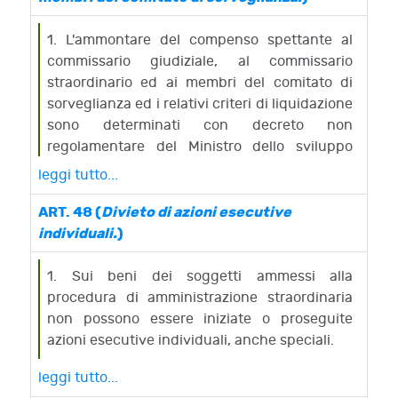
sono liquidati dal Ministero dell'industria.
inferiore a tre giorni.
4. Il comitato ed ogni suo membro possono in
1. L'ammontare del compenso spettante al
qualunque momento ispezionare le scritture
commissario giudiziale, al commissario
contabili e i documenti della procedura e
straordinario ed ai membri del comitato di
possono chiedere chiarimenti al commissario
sorveglianza ed i relativi criteri di liquidazione
straordinario e all'imprenditore insolvente.
sono determinati con decreto non
regolamentare del Ministro dello sviluppo
economico, di concerto con il Ministro
leggi tutto...
dell'economia e delle finanze, da adottarsi
tenuto conto, per quanto applicabili e con gli
ART. 48 (
Divieto di azioni esecutive
adattamenti resi necessari dalla specificita'
individuali.
)
della procedura, delle disposizioni di cui al
decreto ministeriale 25 gennaio 2012, n. 30,
1. Sui beni dei soggetti ammessi alla
recante "Regolamento concernente
procedura di amministrazione straordinaria
l'adeguamento dei compensi spettanti ai
non possono essere iniziate o proseguite
curatori fallimentari e la determinazione dei
azioni esecutive individuali, anche speciali.
compensi nelle procedure di concordato
leggi tutto...
preventivo" nonche' dei seguenti ulteriori