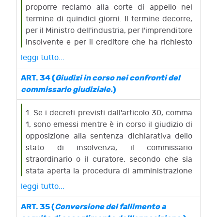
proporre reclamo alla corte di appello nel
termine di quindici giorni. Il termine decorre,
per il Ministro dell'industria, per l'imprenditore
insolvente e per il creditore che ha richiesto
la dichiarazione dello stato di insolvenza,
leggi tutto...
dalla data della comunicazione; per ogni altro
interessato, dalla data dell'affissione.
ART. 34 (
Giudizi in corso nei confronti del
2. Il reclamo non sospende l'esecuzione del
commissario giudiziale.
)
decreto.
3. Con il reclamo non possono dedursi motivi
1. Se i decreti previsti dall'articolo 30, comma
che avrebbero potuto o che possono farsi
1, sono emessi mentre è in corso il giudizio di
valere con l'opposizione alla sentenza
opposizione alla sentenza dichiarativa dello
dichiarativa dello stato di insolvenza.
stato di insolvenza, il commissario
4. La corte di appello provvede in camera di
straordinario o il curatore, secondo che sia
consiglio, sentiti i soggetti indicati nel comma
stata aperta la procedura di amministrazione
1. Prima di provvedere, la corte sente altresì il
straordinaria o dichiarato il fallimento,
leggi tutto...
commissario giudiziale, anche se cessato
intervengono nel giudizio in sostituzione del
dalle funzioni, nonché il commissario
commissario giudiziale.
ART. 35 (
Conversione del fallimento a
straordinario o il curatore, secondo che il