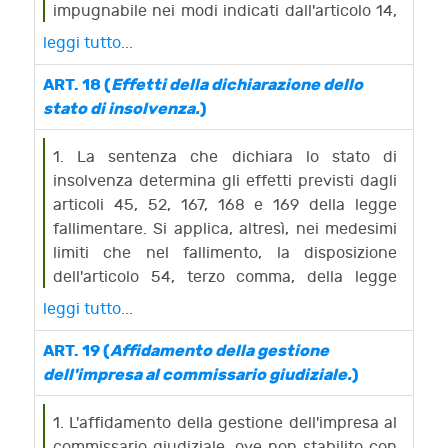
impugnabile nei modi indicati dall'articolo 14,
comma 2.
leggi tutto...
ART. 18 (
Effetti della dichiarazione dello
stato di insolvenza.
)
1. La sentenza che dichiara lo stato di
insolvenza determina gli effetti previsti dagli
articoli 45, 52, 167, 168 e 169 della legge
fallimentare. Si applica, altresì, nei medesimi
limiti che nel fallimento, la disposizione
dell'articolo 54, terzo comma, della legge
fallimentare.
leggi tutto...
2. Sono inefficaci rispetto ai creditori i
pagamenti di debiti anteriori alla
ART. 19 (
Affidamento della gestione
dichiarazione dello stato di insolvenza
dell'impresa al commissario giudiziale.
)
eseguiti dall'imprenditore dopo la
dichiarazione stessa senza l'autorizzazione
1. L'affidamento della gestione dell'impresa al
del giudice delegato.
commissario giudiziale, ove non stabilito con