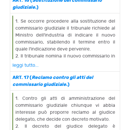
ART. 16 (
Sostituzione del commissario
secondo comma, e 39 della legge
giudiziale.
)
fallimentare, salvo quanto previsto dagli
articoli 39, comma 1, e 47 del presente
1. Se occorre procedere alla sostituzione del
decreto.
commissario giudiziale il tribunale richiede al
Ministro dell'industria di indicare il nuovo
commissario, stabilendo il termine entro il
quale l'indicazione deve pervenire.
2. Il tribunale nomina il nuovo commissario in
conformità dell'indicazione del Ministro,
leggi tutto...
ovvero autonomamente, se l'indicazione
stessa non è pervenuta nel termine.
ART. 17 (
Reclamo contro gli atti del
commissario giudiziale.
)
1. Contro gli atti di amministrazione del
commissario giudiziale chiunque vi abbia
interesse può proporre reclamo al giudice
delegato, che decide con decreto motivato.
2. Il decreto del giudice delegato è