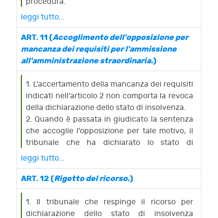
procedura.
affidata al commissario giudiziale.
leggi tutto...
2. La nomina di tre commissari giudiziali è
limitata ai casi di eccezionale rilevanza e
ART. 11 (
Accoglimento dell'opposizione per
complessità della procedura.
mancanza dei requisiti per l'ammissione
3. La sentenza è comunicata ed affissa nei
all'amministrazione straordinaria.
)
modi e nei termini stabiliti dall'articolo 17,
primo e secondo comma, della legge
1. L'accertamento della mancanza dei requisiti
fallimentare, salvo quanto previsto
indicati nell'articolo 2 non comporta la revoca
dall'articolo 94 del presente decreto. A cura
della dichiarazione dello stato di insolvenza.
del cancelliere, essa è altresì comunicata
2. Quando è passata in giudicato la sentenza
entro tre giorni al Ministro dell'industria.
che accoglie l'opposizione per tale motivo, il
3-bis. Al commissario autonomamente
tribunale che ha dichiarato lo stato di
nominato ai sensi del comma 1, lettera b), ed
insolvenza dispone, con decreto, la
leggi tutto...
al coadiutore di cui egli si avvale a norma
conversione della procedura in fallimento,
degli articoli 19, comma 3, del presente
sempre che questo non sia stato già
ART. 12 (
Rigetto del ricorso.
)
decreto e 32 della legge fallimentare, si
dichiarato a norma degli articoli 30, 69 e 70.
applicano le disposizioni di cui agli articoli 35,
3. Si applicano le disposizioni dell'articolo 71,
1. Il tribunale che respinge il ricorso per
comma 4-bis, e 35.1 del decreto legislativo 6
commi 2 e 3.
dichiarazione dello stato di insolvenza