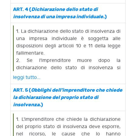
all’amministrazione straordinaria, alle
sentenza in camera di consiglio.
condizioni e nelle forme previste dal presente
2. Il tribunale provvede a norma del comma 1
ART. 4 (
Dichiarazione dello stato di
decreto, anche in mancanza dei requisiti di
anche quando, in base alle disposizioni
insolvenza di una impresa individuale.
)
cui alle lettere a) e b) del comma 1.
contenute nei titoli III e IV del regio decreto 16
marzo 1942, n. 267 ("legge fallimentare"), si
1. La dichiarazione dello stato di insolvenza di
dovrebbe far luogo alla dichiarazione di
una impresa individuale è soggetta alle
fallimento di un'impresa ammessa alla
disposizioni degli articoli 10 e 11 della legge
procedura di concordato preventivo o di
fallimentare.
amministrazione controllata.
2. Se l'imprenditore muore dopo la
dichiarazione dello stato di insolvenza si
applicano le disposizioni dell'articolo 12 della
leggi tutto...
legge fallimentare.
ART. 5 (
Obblighi dell'imprenditore che chiede
la dichiarazione del proprio stato di
insolvenza.
)
1. L'imprenditore che chiede la dichiarazione
del proprio stato di insolvenza deve esporre,
nel ricorso, le cause che lo hanno