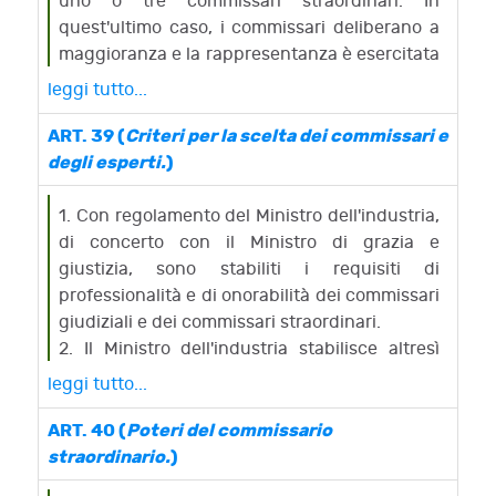
uno o tre commissari straordinari. In
vigilanza e dell'adozione degli atti e dei
quest'ultimo caso, i commissari deliberano a
provvedimenti di propria competenza.
maggioranza e la rappresentanza è esercitata
congiuntamente da almeno due di essi.
leggi tutto...
1-bis. Non può essere nominato commissario
straordinario e, se nominato, decade dal suo
ART. 39 (
Criteri per la scelta dei commissari e
ufficio, l'interdetto, l'inabilitato, chi sia stato
degli esperti.
)
dichiarato fallito o chi sia stato condannato
ad una pena che importa l'interdizione, anche
1. Con regolamento del Ministro dell'industria,
temporanea, dai pubblici uffici. Non possono
di concerto con il Ministro di grazia e
inoltre essere nominati commissari
giustizia, sono stabiliti i requisiti di
straordinari il coniuge, i parenti ed affini entro
professionalità e di onorabilità dei commissari
il quarto grado dell'imprenditore insolvente,
giudiziali e dei commissari straordinari.
ovvero chi, avendo intrattenuto con l'impresa,
2. Il Ministro dell'industria stabilisce altresì
personalmente o quale socio, amministratore,
preventivamente, con proprio decreto, i
leggi tutto...
o dipendente di altra organizzazione
criteri per la scelta degli esperti la cui opera è
imprenditoriale o professionale, rapporti non
richiesta dalla procedura e gli obblighi da
ART. 40 (
Poteri del commissario
occasionali di collaborazione o consulenza
osservare circa la pubblicita' degli incarichi
straordinario.
)
professionale, abbia preso parte o si sia
conferiti e dei relativi costi, al fine di garantire