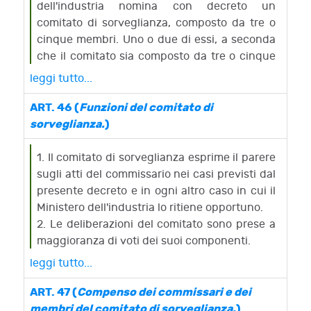
dell'industria nomina con decreto un
comitato di sorveglianza, composto da tre o
cinque membri. Uno o due di essi, a seconda
che il comitato sia composto da tre o cinque
membri, sono scelti tra i creditori chirografari;
leggi tutto...
i membri residui tra persone particolarmente
esperte nel ramo di attività esercitata
ART. 46 (
Funzioni del comitato di
dall'impresa o nella materia concorsuale.
sorveglianza.
)
2. Il Ministro nomina, altresì, tra i membri del
comitato, il presidente.
1. Il comitato di sorveglianza esprime il parere
3. Il decreto di nomina del comitato è
sugli atti del commissario nei casi previsti dal
comunicato al tribunale che ha dichiarato lo
presente decreto e in ogni altro caso in cui il
stato di insolvenza, nonché alla regione ed al
Ministero dell'industria lo ritiene opportuno.
comune in cui l'impresa ha la sede principale.
2. Le deliberazioni del comitato sono prese a
4. I membri del comitato nominati in qualità di
maggioranza di voti dei suoi componenti.
esperti hanno diritto a compenso secondo le
3. Il comitato esprime il parere entro dieci
leggi tutto...
disposizioni del regolamento previsto
giorni dalla richiesta, salvo che, per ragioni di
dall'articolo 47; gli altri membri al solo
urgenza, non sia invitato a pronunciarsi entro
ART. 47 (
Compenso dei commissari e dei
rimborso delle spese. Il compenso e le spese
un termine più breve, comunque non
membri del comitato di sorveglianza.
)