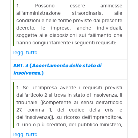
1. Possono essere ammesse
all'amministrazione straordinaria, alle
condizioni e nelle forme previste dal presente
decreto, le imprese, anche individuali,
soggette alle disposizioni sul fallimento che
hanno congiuntamente i seguenti requisiti:
a) un numero di lavoratori subordinati,
leggi tutto...
compresi quelli ammessi al trattamento di
integrazione dei guadagni, non inferiore a
ART. 3 (
Accertamento dello stato di
duecento da almeno un anno;
insolvenza.
)
b) debiti per un ammontare complessivo non
inferiore ai due terzi tanto del totale
1. Se un'impresa avente i requisiti previsti
dell'attivo dello stato patrimoniale che dei
dall'articolo 2 si trova in stato di insolvenza, il
ricavi provenienti dalle vendite e dalle
tribunale ((competente ai sensi dell'articolo
prestazioni dell'ultimo esercizio.
27, comma 1, del codice della crisi e
1-bis. Le imprese confiscate ai sensi della
dell'insolvenza)), su ricorso dell'imprenditore,
legge 31 maggio 1965, n. 575, e successive
di uno o più creditori, del pubblico ministero,
modificazioni, possono essere ammesse
ovvero d'ufficio, dichiara tale stato con
leggi tutto...