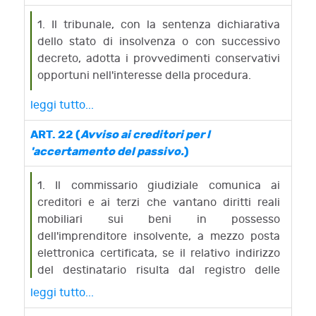
4. Al termine del proprio ufficio, il
commissario giudiziale cui è affidata la
1. Il tribunale, con la sentenza dichiarativa
gestione dell'impresa deve rendere il conto a
dello stato di insolvenza o con successivo
norma dell'articolo 116 della legge
decreto, adotta i provvedimenti conservativi
fallimentare. Dell'avvenuto deposito del conto
opportuni nell'interesse della procedura.
e della fissazione dell'udienza per la
leggi tutto...
presentazione delle osservazioni è data
notizia mediante affissione, a cura del
ART. 22 (
Avviso ai creditori per l
cancelliere; tale formalità sostituisce la
'accertamento del passivo.
)
comunicazione ai singoli creditori prevista dal
terzo comma del medesimo articolo 116 della
1. Il commissario giudiziale comunica ai
legge fallimentare.
creditori e ai terzi che vantano diritti reali
mobiliari sui beni in possesso
dell'imprenditore insolvente, a mezzo posta
elettronica certificata, se il relativo indirizzo
del destinatario risulta dal registro delle
imprese ovvero dall'Indice nazionale degli
leggi tutto...
indirizzi di posta elettronica certificata delle