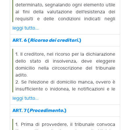
determinato, segnalando ogni elemento utile
ai fini della valutazione dell'esistenza dei
requisiti e delle condizioni indicati negli
articoli 2 e 27.
leggi tutto...
2. L'imprenditore deve altresì depositare
presso la cancelleria del tribunale:
ART. 6 (
Ricorso dei creditori.
)
a) le scritture contabili;
b) i bilanci relativi agli ultimi due esercizi,
1. Il creditore, nel ricorso per la dichiarazione
ovvero dall'inizio dell'impresa, se questa ha
dello stato di insolvenza, deve eleggere
avuto una minore durata;
domicilio nella circoscrizione del tribunale
c) una situazione patrimoniale aggiornata a
adito.
non più di trenta giorni anteriori alla data di
2. Se l'elezione di domicilio manca, ovvero è
presentazione del ricorso;
insufficiente o inidonea, le notificazioni e le
d) l'elenco nominativo dei creditori con
comunicazioni che debbono effettuarsi al
leggi tutto...
l'indicazione dei rispettivi crediti e delle cause
creditore ricorrente nel corso del
di prelazione;
procedimento sono eseguite presso la
ART. 7 (
Procedimento.
)
e) l'elenco nominativo di coloro che vantano
cancelleria del tribunale.
diritti reali mobiliari su cose in suo possesso e
1. Prima di provvedere, il tribunale convoca