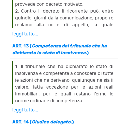
settembre 2011, n. 159; si osservano altresì le
provvede con decreto motivato.
disposizioni di cui all'articolo 35.2 del
2. Contro il decreto il ricorrente può, entro
predetto decreto.
quindici giorni dalla comunicazione, proporre
reclamo alla corte di appello, la quale
provvede in camera di consiglio, sentiti il
leggi tutto...
reclamante e l'imprenditore.
3. La corte di appello, se accoglie il reclamo,
ART. 13 (
Competenza del tribunale che ha
rimette d'ufficio gli atti al tribunale per la
dichiarato lo stato di insolvenza.
)
dichiarazione dello stato di insolvenza.
1. Il tribunale che ha dichiarato lo stato di
insolvenza è competente a conoscere di tutte
le azioni che ne derivano, qualunque ne sia il
valore, fatta eccezione per le azioni reali
immobiliari, per le quali restano ferme le
norme ordinarie di competenza.
leggi tutto...
ART. 14 (
Giudice delegato.
)