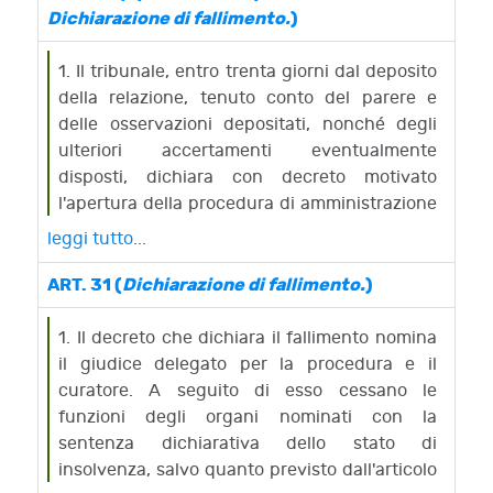
cura del cancelliere.
termine.
Dichiarazione di fallimento.
)
5. L'imprenditore insolvente e ogni altro
2. L'imprenditore insolvente, i creditori e ogni
interessato hanno facolta' di prendere visione
altro interessato possono depositare in
1. Il tribunale, entro trenta giorni dal deposito
della relazione e di estrarne copia. La stessa
cancelleria osservazioni scritte nel termine di
della relazione, tenuto conto del parere e
e' trasmessa dal commissario giudiziale a tutti
dieci giorni dall'affissione dell'avviso di
delle osservazioni depositati, nonché degli
i creditori e ai terzi titolari di diritti sui beni
deposito della relazione.
ulteriori accertamenti eventualmente
all'indirizzo di posta elettronica certificata
disposti, dichiara con decreto motivato
indicato a norma dell'articolo 22, comma 2,
l'apertura della procedura di amministrazione
entro dieci giorni dal deposito in cancelleria.
straordinaria, se sussistono le condizioni
leggi tutto...
indicate dall'articolo 27. In caso contrario,
dichiara con decreto motivato il fallimento.
ART. 31 (
Dichiarazione di fallimento.
)
2. I decreti previsti dal comma 1 sono
comunicati ed affissi a norma dell'articolo 8,
1. Il decreto che dichiara il fallimento nomina
comma 3. Di essi è data altresì
il giudice delegato per la procedura e il
comunicazione, a cura del cancelliere, alla
curatore. A seguito di esso cessano le
regione ed al comune in cui l'impresa ha la
funzioni degli organi nominati con la
sede principale.
sentenza dichiarativa dello stato di
insolvenza, salvo quanto previsto dall'articolo