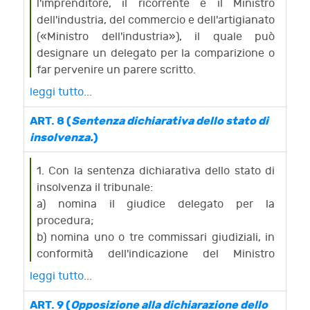
l'indicazione delle cose stesse e del titolo da
l'imprenditore, il ricorrente e il Ministro
cui deriva il diritto.
dell'industria, del commercio e dell'artigianato
(«Ministro dell'industria»), il quale può
designare un delegato per la comparizione o
far pervenire un parere scritto.
L'audizione può essere delegata dal tribunale
leggi tutto...
ad uno dei componenti del collegio.
2. Tra la data della comunicazione dell'avviso
ART. 8 (
Sentenza dichiarativa dello stato di
di convocazione e quella dell'udienza deve
insolvenza.
)
intercorrere un termine non inferiore a
quindici giorni liberi. Il termine può essere
1. Con la sentenza dichiarativa dello stato di
abbreviato dal tribunale, con decreto
insolvenza il tribunale:
motivato, se ricorrono particolari ragioni di
a) nomina il giudice delegato per la
urgenza.
procedura;
3. L'avviso di convocazione diretto al Ministro
b) nomina uno o tre commissari giudiziali, in
dell'industria contiene l'invito ad indicare,
conformità dell'indicazione del Ministro
entro la data fissata per l'udienza, uno o tre
dell'industria, ovvero autonomamente, se
leggi tutto...
commissari giudiziali, da nominare nel caso di
l'indicazione non è pervenuta nel termine
dichiarazione dello stato di insolvenza. Il
stabilito a norma dell'articolo 7, comma 3;
ART. 9 (
Opposizione alla dichiarazione dello