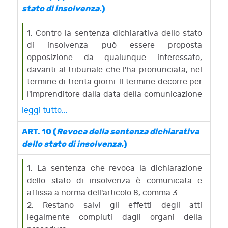
numero dei commissari è stabilito dal
c) ordina all'imprenditore di depositare entro
stato di insolvenza.
)
tribunale.
due giorni in cancelleria le scritture contabili
e i bilanci, se non vi si è provveduto a norma
1. Contro la sentenza dichiarativa dello stato
dell'articolo 5, comma 2;
di insolvenza può essere proposta
d) assegna ai creditori e ai terzi, che vantano
opposizione da qualunque interessato,
diritti reali mobiliari su beni in possesso
davanti al tribunale che l'ha pronunciata, nel
dell'imprenditore, un termine non inferiore a
termine di trenta giorni. Il termine decorre per
novanta giorni e non superiore a centoventi
l'imprenditore dalla data della comunicazione
giorni dalla data dell'ammissione della
e, per ogni altro interessato, dalla data
leggi tutto...
sentenza per la presentazione in cancelleria
dell'affissione.
delle domande;
2. L'opposizione è proposta con atto di
ART. 10 (
Revoca della sentenza dichiarativa
e) stabilisce il luogo, il giorno e l'ora
citazione notificato al commissario giudiziale
dello stato di insolvenza.
)
dell'adunanza in cui, nel termine di trenta
e a chi ha richiesto la dichiarazione
giorni da quello indicato nella lettera a, si
dell'insolvenza, nonché all'imprenditore
1. La sentenza che revoca la dichiarazione
procederà all'esame dello stato passivo
dichiarato insolvente, se l'opponente è
dello stato di insolvenza è comunicata e
davanti al giudice delegato;
soggetto diverso da quest'ultimo.
affissa a norma dell'articolo 8, comma 3.
f) stabilisce se la gestione dell'impresa, fino a
3. L'opposizione non sospende l'esecuzione
2. Restano salvi gli effetti degli atti
quando non si proceda a norma dell'articolo
della sentenza.
legalmente compiuti dagli organi della
30, e' lasciata all'imprenditore insolvente o è