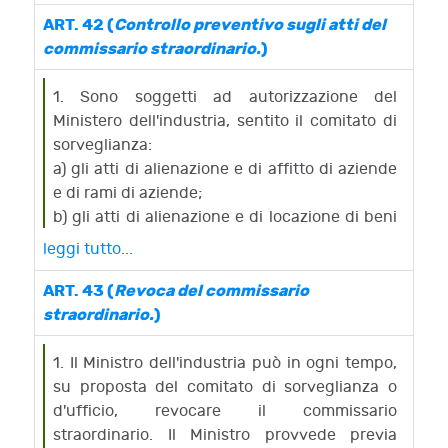
informatici, a cura del Ministero dell'industria,
compenso del delegato, e' detratto dal
ART. 42 (
Controllo preventivo sugli atti del
secondo le modalità stabilite con il
compenso del commissario.
commissario straordinario.
)
regolamento previsto dall'articolo 94.
2. Il commissario puo' essere autorizzato dal
4. Con la nomina del commissario
comitato di sorveglianza a farsi coadiuvare da
1. Sono soggetti ad autorizzazione del
straordinario cessano le funzioni del
tecnici o da altre persone retribuite,
Ministero dell'industria, sentito il comitato di
commissario giudiziale, salvo quanto previsto
compreso il fallito, sotto la propria
sorveglianza:
dall'articolo 34.
responsabilita' e ad attribuire a professionisti
a) gli atti di alienazione e di affitto di aziende
ed esperti incarichi di consulenza e
e di rami di aziende;
collaborazione tecnica e professionale
b) gli atti di alienazione e di locazione di beni
limitatamente ai casi di effettiva necessita' e
immobili e di costituzione di diritti reali sui
leggi tutto...
previa verifica circa la insussistenza di
medesimi, gli atti di alienazione di beni mobili
adeguate professionalita' tra i dipendenti
in blocco, di costituzione di pegno e le
ART. 43 (
Revoca del commissario
dell'impresa.
transazioni, se di valore indeterminato o
straordinario.
)
superiore a lire quattrocento milioni.
1. Il Ministro dell'industria può in ogni tempo,
su proposta del comitato di sorveglianza o
d'ufficio, revocare il commissario
straordinario. Il Ministro provvede previa