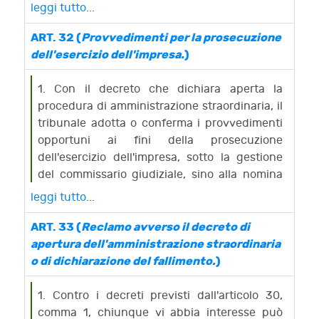
34.
leggi tutto...
2. L'accertamento dello stato passivo nel
fallimento prosegue sulla base delle
ART. 32 (
Provvedimenti per la prosecuzione
disposizioni della sentenza dichiarativa dello
dell'esercizio dell'impresa.
)
stato di insolvenza.
1. Con il decreto che dichiara aperta la
procedura di amministrazione straordinaria, il
tribunale adotta o conferma i provvedimenti
opportuni ai fini della prosecuzione
dell'esercizio dell'impresa, sotto la gestione
del commissario giudiziale, sino alla nomina
del commissario straordinario.
leggi tutto...
ART. 33 (
Reclamo avverso il decreto di
apertura dell'amministrazione straordinaria
o di dichiarazione del fallimento.
)
1. Contro i decreti previsti dall'articolo 30,
comma 1, chiunque vi abbia interesse può