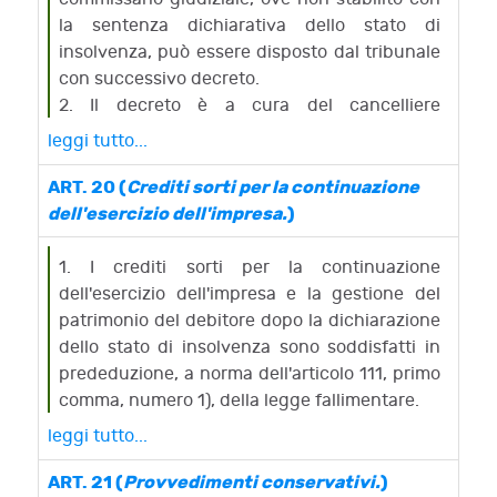
la sentenza dichiarativa dello stato di
insolvenza, può essere disposto dal tribunale
con successivo decreto.
2. Il decreto è a cura del cancelliere
pubblicato mediante affissione e comunicato
leggi tutto...
per l'iscrizione all'ufficio del registro delle
imprese.
ART. 20 (
Crediti sorti per la continuazione
3. Fermo quanto previsto dall'articolo 18,
dell'esercizio dell'impresa.
)
l'affidamento della gestione al commissario
giudiziale determina gli effetti stabiliti dagli
1. I crediti sorti per la continuazione
articoli 42, 43, 44, 46 e 47 della legge
dell'esercizio dell'impresa e la gestione del
fallimentare, sostituito al curatore il
patrimonio del debitore dopo la dichiarazione
commissario giudiziale. Si applicano altresì al
dello stato di insolvenza sono soddisfatti in
commissario giudizionale, in quanto
prededuzione, a norma dell'articolo 111, primo
compatibili, le disposizioni degli articoli 31, 32,
comma, numero 1), della legge fallimentare.
34 e 35 della legge fallimentare, salva la
leggi tutto...
facoltà del tribunale di stabilire ulteriori limiti
ai suoi poteri.
ART. 21 (
Provvedimenti conservativi.
)