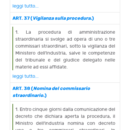
della procedura.
dell'ammissione dell'impresa fallita alla
straordinario.
leggi tutto...
procedura di amministrazione straordinaria.
3. Il tribunale, entro trenta giorni dal deposito
ART. 37 (
Vigilanza sulla procedura.
)
della relazione, con decreto motivato dispone
la conversione del fallimento in
1. La procedura di amministrazione
amministrazione straordinaria, ovvero
straordinaria si svolge ad opera di uno o tre
dichiara che non sussistono le condizioni per
commissari straordinari, sotto la vigilanza del
farvi luogo.
Ministero dell'industria, salve le competenze
4. Si applicano, in quanto compatibili, le
del tribunale e del giudice delegato nelle
disposizioni degli articoli 28, commi 4 e 5, 29,
materie ad essi affidate.
30, comma 2, e 33, sostituito al commissario
2. Ai fini dell'esercizio delle funzioni previste
leggi tutto...
giudiziale il curatore.
dal presente decreto il Ministero può
avvalersi dell'opera di esperti o di società
ART. 38 (
Nomina del commissario
specializzate, a norma dell'articolo 3 della
straordinario.
)
legge 11 maggio 1999, n. 140.
3. Il Ministero dell'industria può altresì
1. Entro cinque giorni dalla comunicazione del
avvalersi del personale della Guardia di
decreto che dichiara aperta la procedura, il
finanza per le verifiche ed i controlli necessari
Ministro dell'industria nomina con decreto
ai fini dell'espletamento dell'attività di