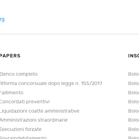
rg
PAPERS
INS
Elenco completo
Bolo
Riforma concorsuale dopo legge n. 155/2017
Bolo
Fallimento
Bolo
Concordati preventivi
Bolo
Liquidazioni coatte amministrative
Bolo
Amministrazioni straordinarie
Bolo
Esecuzioni forzate
Bolo
Sovraindebitamento
Bolo