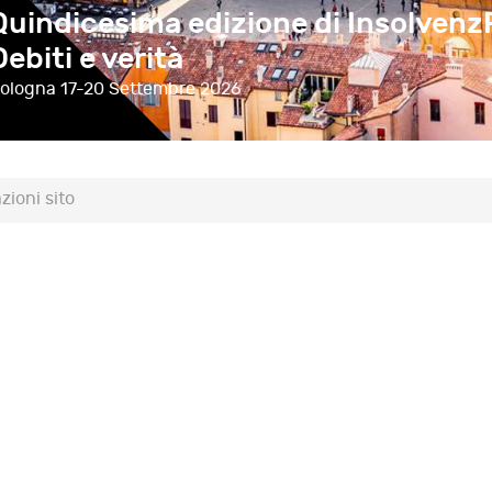
Quindicesima edizione di Insolvenz
Debiti e verità
ologna
17-20 Settembre 2026
zioni sito