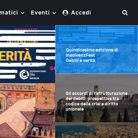
matici
Eventi
Accedi
Quindicesima edizione di
InsolvenzFest
Debiti e verità
Gli accordi di ristrutturazione
dei debiti: prospettive tra
codice della crisi e diritto
unionale
Gli accordi di rist