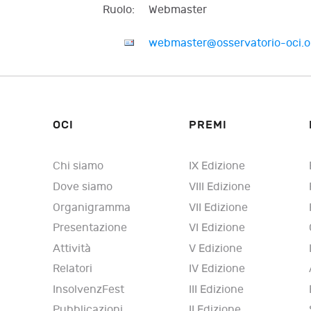
Ruolo:
Webmaster
webmaster@osservatorio-oci.o
OCI
PREMI
Chi siamo
IX Edizione
Dove siamo
VIII Edizione
Organigramma
VII Edizione
Presentazione
VI Edizione
Attività
V Edizione
Relatori
IV Edizione
InsolvenzFest
III Edizione
Pubblicazioni
II Edizione