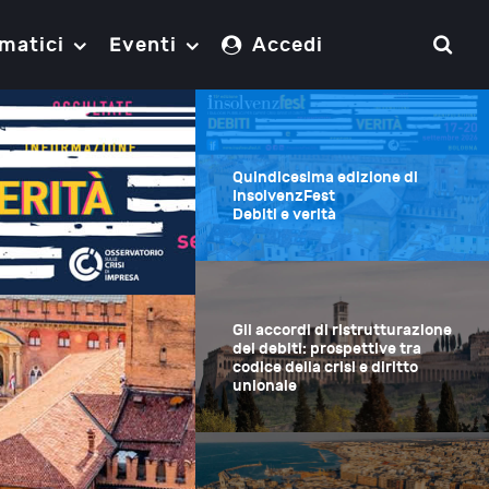
matici
Eventi
Accedi
Quindicesima edizione di
InsolvenzFest
Debiti e verità
Gli accordi di ristrutturazione
dei debiti: prospettive tra
codice della crisi e diritto
unionale
Gli accordi di rist