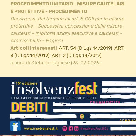
PROCEDIMENTO UNITARIO - MISURE CAUTELARI
E PROTETTIVE - PROCEDIMENTO
Decorrenza del termine ex art. 8 CCII per le misure
protettive - Successiva concessione delle misure
cautelari - Inibitoria azioni esecutive e cautelari -
Ammissibilità - Ragioni.
Articoli interessati
ART. 54 (D.Lgs 14/2019)
ART.
8 (D.Lgs 14/2019)
ART. 2 (D.Lgs 14/2019)
a cura di Stefano Pugliese (23-07-2026)