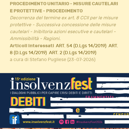
PROCEDIMENTO UNITARIO - MISURE CAUTELARI
E PROTETTIVE - PROCEDIMENTO
Decorrenza del termine ex art. 8 CCII per le misure
protettive - Successiva concessione delle misure
cautelari - Inibitoria azioni esecutive e cautelari -
Ammissibilità - Ragioni.
Articoli interessati
ART. 54 (D.Lgs 14/2019)
ART.
8 (D.Lgs 14/2019)
ART. 2 (D.Lgs 14/2019)
a cura di Stefano Pugliese (23-07-2026)