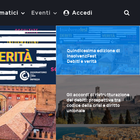
matici
Eventi
Accedi
Quindicesima edizione di
InsolvenzFest
Debiti e verità
Gli accordi di
ristrutturazione dei debiti:
prospettive tra codice della
crisi e diritto unionale
biti: