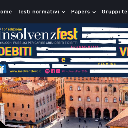
Home
Testi normativi
Papers
Gruppi te
Gli accordi di ristrutturazione dei de