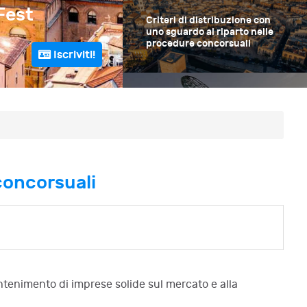
Criteri di distribuzione con
Fest
iritto
Criteri di distrib
uno sguardo al riparto nelle
procedure concorsuali
riparto nelle proc
Iscriviti!
Bari
26-27 Giugno 2026
Il concordato minore e la
liquidazione controllata
 concorsuali
antenimento di imprese solide sul mercato e alla