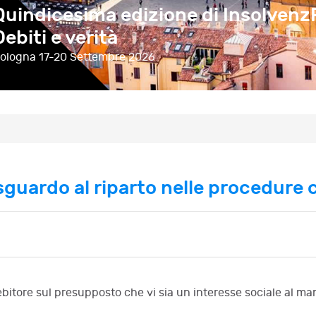
Quindicesima edizione di Insolvenz
prospettive tra codice della crisi e d
Debiti e verità
unionale
ologna
ssisi
23-24 Ottobre 2026
17-20 Settembre 2026
 sguardo al riparto nelle procedure
debitore sul presupposto che vi sia un interesse sociale al m