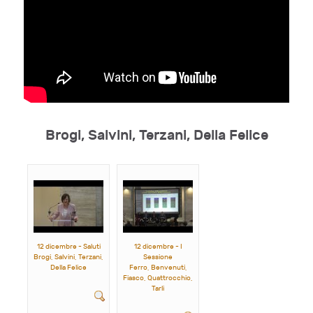
Brogi, Salvini, Terzani, Della Felice
12 dicembre - Saluti
12 dicembre - I
Brogi, Salvini, Terzani,
Sessione
Della Felice
Ferro, Benvenuti,
Fiasco, Quattrocchio,
Tarli