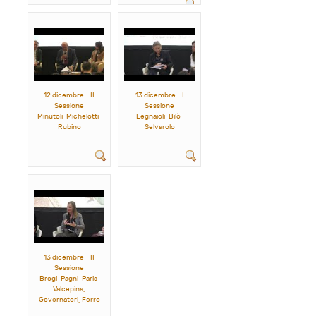
12 dicembre - II
13 dicembre - I
Sessione
Sessione
Minutoli, Michelotti,
Legnaioli, Bilò,
Rubino
Selvarolo
13 dicembre - II
Sessione
Brogi, Pagni, Paris,
Valcepina,
Governatori, Ferro