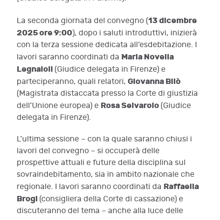
13 dicembre
La seconda giornata del convegno (
2025 ore 9:00
), dopo i saluti introduttivi, inizierà
con la terza sessione dedicata all’esdebitazione. I
Maria Novella
lavori saranno coordinati da
Legnaioli
(Giudice delegata in Firenze) e
Giovanna Bilò
parteciperanno, quali relatori,
(Magistrata distaccata presso la Corte di giustizia
Rosa Selvarolo
dell’Unione europea) e
(Giudice
delegata in Firenze).
L’ultima sessione – con la quale saranno chiusi i
lavori del convegno – si occuperà delle
prospettive attuali e future della disciplina sul
sovraindebitamento, sia in ambito nazionale che
Raffaella
regionale. I lavori saranno coordinati da
Brogi
(consigliera della Corte di cassazione) e
discuteranno del tema – anche alla luce delle