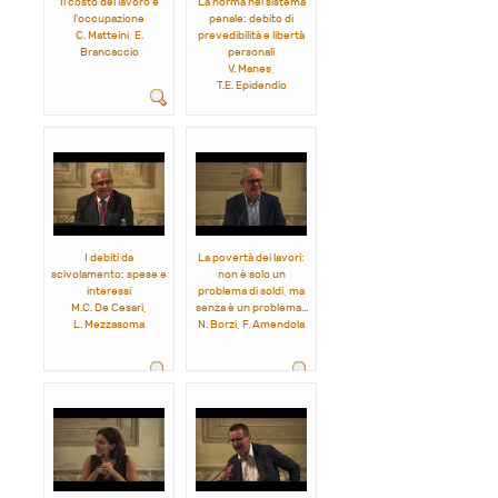
Il costo del lavoro e
La norma nel sistema
l'occupazione
penale: debito di
C. Matteini, E.
prevedibilità e libertà
Brancaccio
personali
V. Manes,
T.E. Epidendio
I debiti da
La povertà dei lavori:
scivolamento: spese e
non è solo un
interessi
problema di soldi, ma
M.C. De Cesari,
senza è un problema...
L. Mezzasoma
N. Borzi, F. Amendola