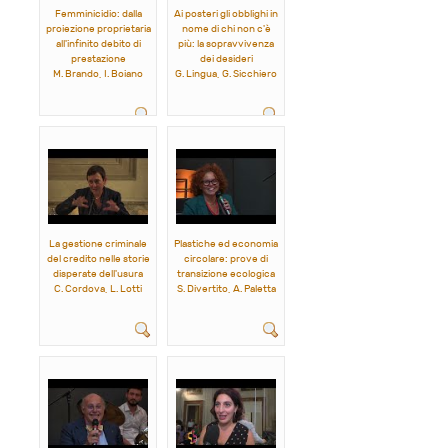
Femminicidio: dalla
Ai posteri gli obblighi in
proiezione proprietaria
nome di chi non c'è
all'infinito debito di
più: la sopravvivenza
prestazione
dei desideri
M. Brando, I. Boiano
G. Lingua, G. Sicchiero
La gestione criminale
Plastiche ed economia
del credito nelle storie
circolare: prove di
disperate dell'usura
transizione ecologica
C. Cordova, L. Lotti
S. Divertito, A. Paletta