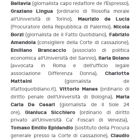
Bellavia
(giornalista capo redattore de l'Espresso),
Graziano Lingua
(ordinario di filosofia morale
Maurizio de Lucia
all'Università di Torino),
Nicola
(Procuratore della Repubblica di Palermo),
Borzi
Fabrizio
(giornalista de il Fatto Quotidiano),
Amendola
(consigliere della Corte di cassazione),
Emiliano Brancaccio
(associato di politica
Ilaria Boiano
economica all'Università del Sannio),
(avvocata in Roma e dell'ufficio legale
Charlotte
associazione Differenza Donna),
Matteini
(giornalista de
Vittorio Manes
ilfattoquotidiano.it),
(ordinario di
Maria
diritto penale dell'Università di Bologna),
Carla De Cesari
(giornalista de Il Sole 24
Gianluca Sicchiero
ore),
(ordinario di diritto
privato all'Università Ca' Foscari di Venezia),
Tomaso Emilio Epidendio
(sostituto della Procura
Claudio
generale presso la Corte di cassazione),