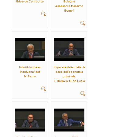
Edoardo Confuorto
Bologna
Assessore Massimo
Bugani
Introduzione ad
Imparare dalla mafia: la
InsolvenzFest
pace dell'economia
M. Ferro
criminale
E. Bellavia, M. de Lucia