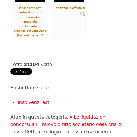
Debiti e rimpianti:
Reportage del festival
confessione di un
professionista e
musicista
P. Pannella,
Tribunal Mist Jazz Band
(formazione per IF
2023)
21204
Letto
volte
Etichettato sotto
InsolvenzFest
Altro in questa categoria:
« Le liquidazioni
concorsuali
Il nuovo diritto societario della crisi »
Devi effettuare il login per inviare commenti