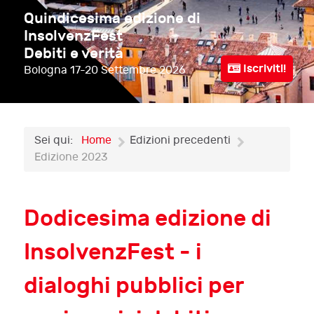
Quindicesima edizione di
InsolvenzFest
Debiti e verità
Iscriviti!
Bologna
17-20 Settembre 2026
Sei qui:
Home
Edizioni precedenti
Edizione 2023
Dodicesima edizione di
InsolvenzFest - i
dialoghi pubblici per