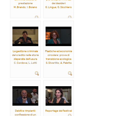
prestazione
dei desideri
M. Brando, I. Boiano
G. Lingua, G. Sicchiero
La gestione criminale
Plastiche ed economia
del credito nelle storie
circolare: prove di
disperate dell'usura
transizione ecologica
C. Cordova, L. Lotti
S. Divertito, A. Paletta
Debiti e rimpianti:
Reportage del festival
confessione di un