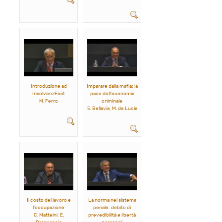
Introduzione ad
Imparare dalla mafia: la
InsolvenzFest
pace dell'economia
M. Ferro
criminale
E. Bellavia, M. de Lucia
Il costo del lavoro e
La norma nel sistema
l'occupazione
penale: debito di
C. Matteini, E.
prevedibilità e libertà