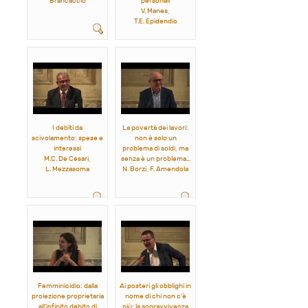
Brancaccio
personali
V. Manes,
T.E. Epidendio
I debiti da
La povertà dei lavori:
scivolamento: spese e
non è solo un
interessi
problema di soldi, ma
M.C. De Cesari,
senza è un problema...
L. Mezzasoma
N. Borzi, F. Amendola
Femminicidio: dalla
Ai posteri gli obblighi in
proiezione proprietaria
nome di chi non c'è
all'infinito debito di
più: la sopravvivenza