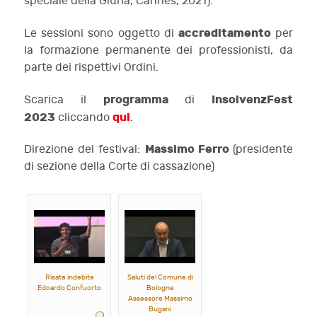
speciale della Giuria, Cannes, 2021).
accreditamento
Le sessioni sono oggetto di
per
la formazione permanente dei professionisti, da
parte dei rispettivi Ordini.
programma
InsolvenzFest
Scarica il
di
2023
qui
cliccando
.
Massimo Ferro
Direzione del festival:
(presidente
di sezione della Corte di cassazione)
Risate indebite
Saluti del Comune di
Edoardo Confuorto
Bologna
Assessore Massimo
Bugani