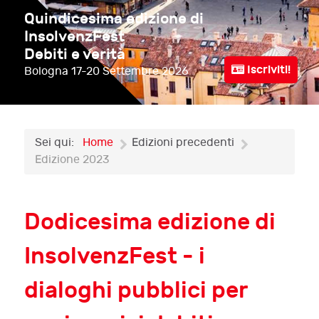
Quindicesima edizione di
InsolvenzFest
Debiti e verità
Iscriviti!
Bologna
17-20 Settembre 2026
Sei qui:
Home
Edizioni precedenti
Edizione 2023
Dodicesima edizione di
InsolvenzFest - i
dialoghi pubblici per