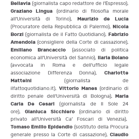
Bellavia
(giornalista capo redattore de l'Espresso),
Graziano Lingua
(ordinario di filosofia morale
Maurizio de Lucia
all'Università di Torino),
Nicola
(Procuratore della Repubblica di Palermo),
Borzi
Fabrizio
(giornalista de il Fatto Quotidiano),
Amendola
(consigliere della Corte di cassazione),
Emiliano Brancaccio
(associato di politica
Ilaria Boiano
economica all'Università del Sannio),
(avvocata in Roma e dell'ufficio legale
Charlotte
associazione Differenza Donna),
Matteini
(giornalista de
Vittorio Manes
ilfattoquotidiano.it),
(ordinario di
Maria
diritto penale dell'Università di Bologna),
Carla De Cesari
(giornalista de Il Sole 24
Gianluca Sicchiero
ore),
(ordinario di diritto
privato all'Università Ca' Foscari di Venezia),
Tomaso Emilio Epidendio
(sostituto della Procura
Claudio
generale presso la Corte di cassazione),