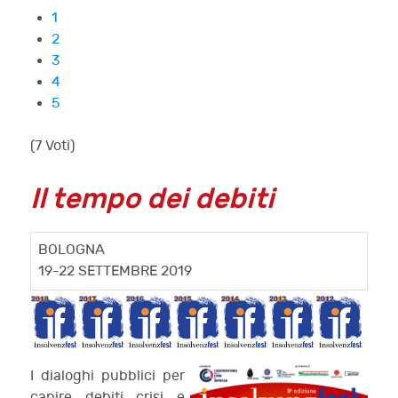
1
2
3
4
5
(7 Voti)
Il tempo dei debiti
BOLOGNA
19-22 SETTEMBRE 2019
I dialoghi pubblici per
capire debiti crisi e