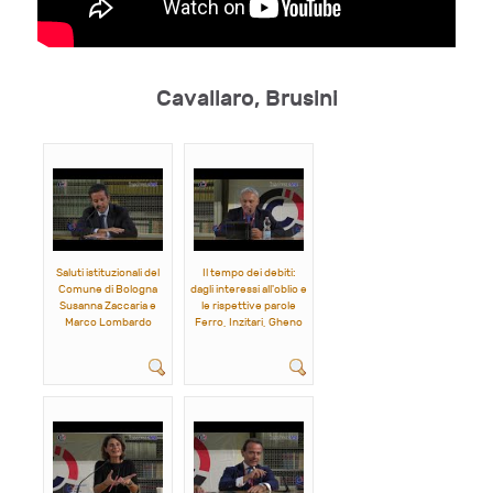
Cavallaro, Brusini
Saluti istituzionali del
Il tempo dei debiti:
Comune di Bologna
dagli interessi all'oblio e
Susanna Zaccaria e
le rispettive parole
Marco Lombardo
Ferro, Inzitari, Gheno