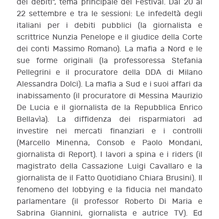
dei debiti", tema principale del Festival. Dal 20 al
22 settembre e tra le sessioni: Le infedeltà degli
italiani per i debiti pubblici (la giornalista e
scrittrice Nunzia Penelope e il giudice della Corte
dei conti Massimo Romano). La mafia a Nord e le
sue forme originali (la professoressa Stefania
Pellegrini e il procuratore della DDA di Milano
Alessandra Dolci). La mafia a Sud e i suoi affari da
inabissamento (il procuratore di Messina Maurizio
De Lucia e il giornalista de la Repubblica Enrico
Bellavìa). La diffidenza dei risparmiatori ad
investire nei mercati finanziari e i controlli
(Marcello Minenna, Consob e Paolo Mondani,
giornalista di Report). I lavori a spina e i riders (il
magistrato della Cassazione Luigi Cavallaro e la
giornalista de il Fatto Quotidiano Chiara Brusini). Il
fenomeno del lobbying e la fiducia nel mandato
parlamentare (il professor Roberto Di Maria e
Sabrina Giannini, giornalista e autrice TV). Ed