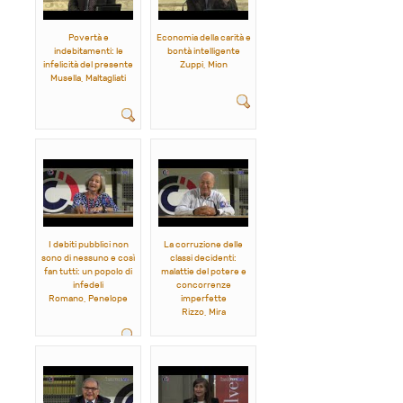
Povertà e
Economia della carità e
indebitamenti: le
bontà intelligente
infelicità del presente
Zuppi, Mion
Musella, Maltagliati
I debiti pubblici non
La corruzione delle
sono di nessuno e così
classi decidenti:
fan tutti: un popolo di
malattie del potere e
infedeli
concorrenze
Romano, Penelope
imperfette
Rizzo, Mira