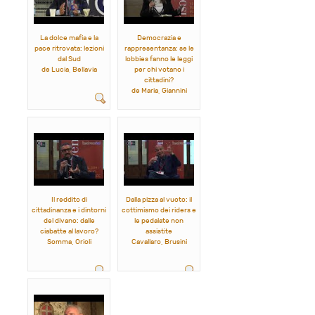
La dolce mafia e la
Democrazia e
pace ritrovata: lezioni
rappresentanza: se le
dal Sud
lobbies fanno le leggi
de Lucia, Bellavia
per chi votano i
cittadini?
de Maria, Giannini
Il reddito di
Dalla pizza al vuoto: il
cittadinanza e i dintorni
cottimismo dei riders e
del divano: dalle
le pedalate non
ciabatte al lavoro?
assistite
Somma, Orioli
Cavallaro, Brusini