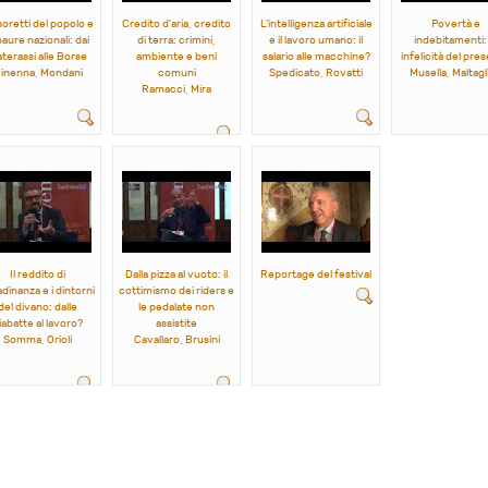
soretti del popolo e
Credito d'aria, credito
L'intelligenza artificiale
Povertà e
paure nazionali: dai
di terra: crimini,
e il lavoro umano: il
indebitamenti: 
terassi alle Borse
ambiente e beni
salario alle macchine?
infelicità del pre
inenna, Mondani
comuni
Spedicato, Rovatti
Musella, Maltagli
Ramacci, Mira
Il reddito di
Dalla pizza al vuoto: il
Reportage del festival
adinanza e i dintorni
cottimismo dei riders e
del divano: dalle
le pedalate non
iabatte al lavoro?
assistite
Somma, Orioli
Cavallaro, Brusini