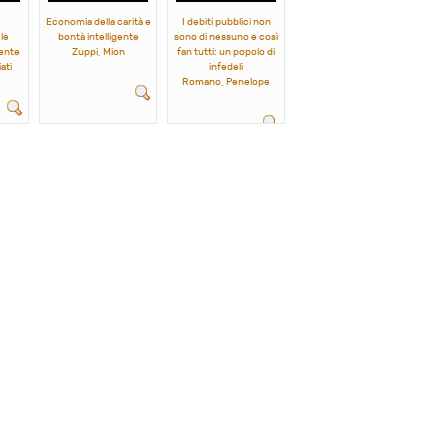
Economia della carità e
I debiti pubblici non
le
bontà intelligente
sono di nessuno e così
sente
Zuppi, Mion
fan tutti: un popolo di
ati
infedeli
Romano, Penelope