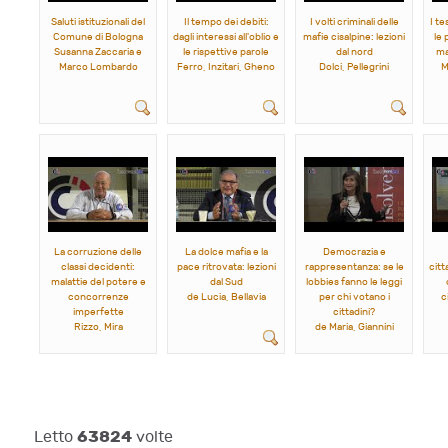
Saluti istituzionali del
Il tempo dei debiti:
I volti criminali delle
I te
Comune di Bologna
dagli interessi all'oblio e
mafie cisalpine: lezioni
le 
Susanna Zaccaria e
le rispettive parole
dal nord
ma
Marco Lombardo
Ferro, Inzitari, Gheno
Dolci, Pellegrini
M
La corruzione delle
La dolce mafia e la
Democrazia e
classi decidenti:
pace ritrovata: lezioni
rappresentanza: se le
citt
malattie del potere e
dal Sud
lobbies fanno le leggi
concorrenze
de Lucia, Bellavia
per chi votano i
c
imperfette
cittadini?
Rizzo, Mira
de Maria, Giannini
63824
Letto
volte