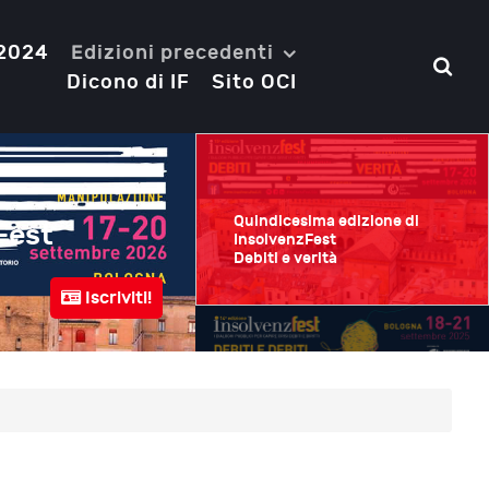
 2024
Edizioni precedenti
Dicono di IF
Sito OCI
Quindicesima edizione di
Fest
Quattordicesima e
InsolvenzFest
Debiti e verità
Debiti e debiti
Iscriviti!
Bologna
18-21 Settembre 2025
Quattordicesima edizione di
InsolvenzFest
Debiti e debiti