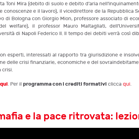
 Toni Mira (debito di suolo e debito d'aria nell'inquinamento 
e conoscenze e il lavoro), il vicedirettore de la Repubblica Se
vo di Bologna con Giorgio Mion, professore associato di econ
 del welfare), il professor Mauro Maltagliati, dell'Univers
rsità di Napoli Federico II. Il tempo dei debiti verrà così d
 non esperti, interessati al rapporto tra giurisdizione e ins
ne delle crisi finanziarie, economiche e del sovraindebitamen
 crisi.
qui
programma con i crediti formativi
. Per il
clicca
qui
.
afia e la pace ritrovata: lezi