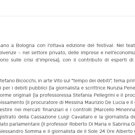
ornano a Bologna con l'ottava edizione del festival. Nei teat
olvenze – nel settore privato, delle imprese e nell’economi
rio sulle crisi d’impresa), con il contributo di esperti di 
Stefano Bicocchi, in arte Vito sul "tempo dei debiti", tema prin
i per i debiti pubblici (la giornalista e scrittrice Nunzia Pen
rme originali (la professoressa Stefania Pellegrini e il pro
bissamento (il procuratore di Messina Maurizio De Lucia e il
nvestire nei mercati finanziari e i controlli (Marcello Mine
magistrato della Cassazione Luigi Cavallaro e la giornalista 
ato parlamentare (il professor Roberto Di Maria e Sabrina Gi
Alessandro Somma e il giornalista de il Sole 24 Ore Alberto Ori