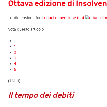
Ottava edizione di InsolvenzF
dimensione font
riduci dimensione font
Vota questo articolo
1
2
3
4
5
(7 Voti)
Il tempo dei debiti