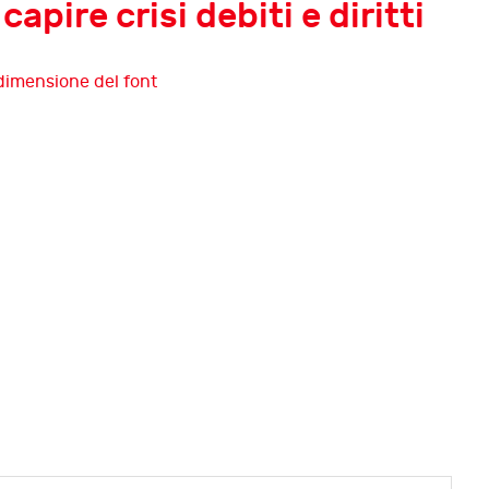
apire crisi debiti e diritti
Tredicesima edizione di
InsolvenzFest
Debiti e memoria
Dodicesima edizione di
InsolvenzFest
Debiti e futuro