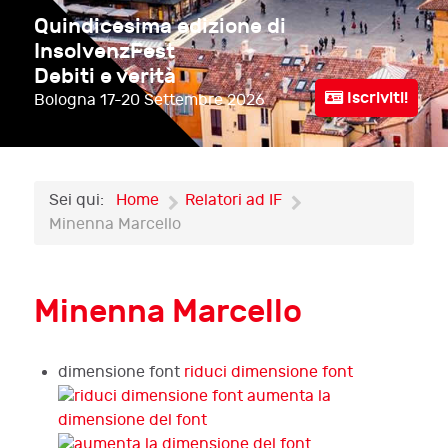
Quindicesima edizione di
InsolvenzFest
Debiti e verità
Iscriviti!
Bologna
17-20 Settembre 2026
Sei qui:
Home
Relatori ad IF
Minenna Marcello
Minenna Marcello
dimensione font
riduci dimensione font
aumenta la
dimensione del font