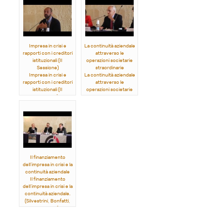
Impresa in crisi e
La continuità aziendale
rapporti con i creditori
attraverso le
istituzionali (II
operazioni societarie
Sessione)
straordinarie
Impresa in crisi e
La continuità aziendale
rapporti con i creditori
attraverso le
istituzionali (II
operazioni societarie
Sessione).
straordinarie.
(
Ferro, Vattermoli,
(Rordorf, Brogi,
Aprile
)
Ranalli)
Il finanziamento
dell’impresa in crisi e la
continuità aziendale
Il finanziamento
dell’impresa in crisi e la
continuità aziendale.
(Silvestrini, Bonfatti,
Filocamo)