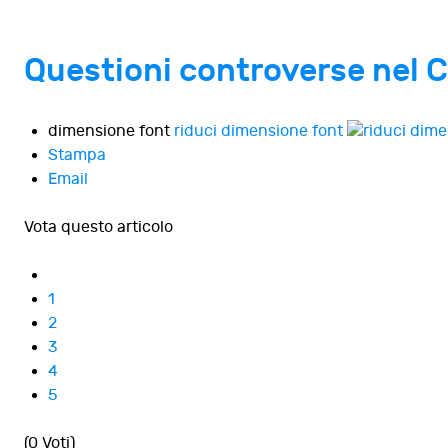
Questioni controverse nel 
dimensione font
riduci dimensione font
Stampa
Email
Vota questo articolo
1
2
3
4
5
(0 Voti)