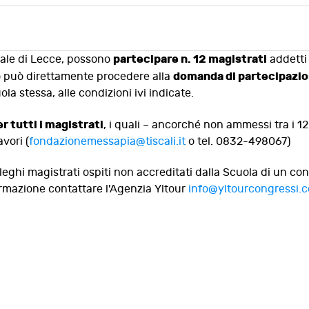
partecipare n. 12 magistrati
riale di Lecce, possono
addetti 
domanda di partecipazion
to può direttamente procedere alla
ola stessa, alle condizioni ivi indicate.
r tutti i magistrati
, i quali – ancorché non ammessi tra i 12 
vori (
fondazionemessapia@tiscali.it
o tel. 0832-498067)
colleghi magistrati ospiti non accreditati dalla Scuola di u
formazione contattare l'Agenzia Yltour
info@yltourcongressi.