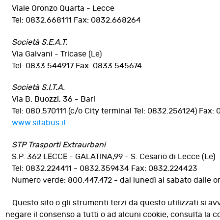
Viale Oronzo Quarta - Lecce
Tel: 0832.668111 Fax: 0832.668264
Società S.E.A.T.
Via Galvani - Tricase (Le)
Tel: 0833.544917 Fax: 0833.545674
Società S.I.T.A.
Via B. Buozzi, 36 - Bari
Tel: 080.570111 (c/o City terminal Tel: 0832.256124) Fax
www.sitabus.it
STP Trasporti Extraurbani
S.P. 362 LECCE - GALATINA,99 - S. Cesario di Lecce (Le)
Tel: 0832.224411 - 0832.359434 Fax: 0832.224423
Numero verde: 800.447.472 - dal lunedì al sabato dalle or
7808
Letto
volte
Questo sito o gli strumenti terzi da questo utilizzati si av
negare il consenso a tutti o ad alcuni cookie, consulta la