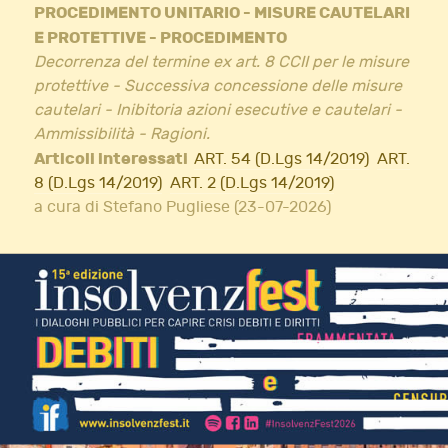
PROCEDIMENTO UNITARIO - MISURE CAUTELARI
E PROTETTIVE - PROCEDIMENTO
Decorrenza del termine ex art. 8 CCII per le misure
protettive - Successiva concessione delle misure
cautelari - Inibitoria azioni esecutive e cautelari -
Ammissibilità - Ragioni.
Articoli interessati
ART. 54 (D.Lgs 14/2019)
ART.
8 (D.Lgs 14/2019)
ART. 2 (D.Lgs 14/2019)
a cura di Stefano Pugliese (23-07-2026)