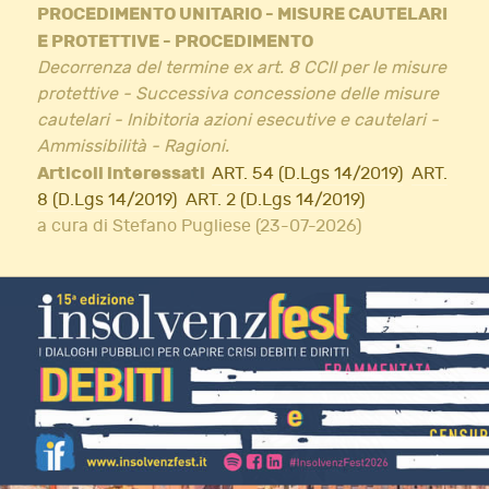
PROCEDIMENTO UNITARIO - MISURE CAUTELARI
E PROTETTIVE - PROCEDIMENTO
Decorrenza del termine ex art. 8 CCII per le misure
protettive - Successiva concessione delle misure
cautelari - Inibitoria azioni esecutive e cautelari -
Ammissibilità - Ragioni.
Articoli interessati
ART. 54 (D.Lgs 14/2019)
ART.
8 (D.Lgs 14/2019)
ART. 2 (D.Lgs 14/2019)
a cura di Stefano Pugliese (23-07-2026)