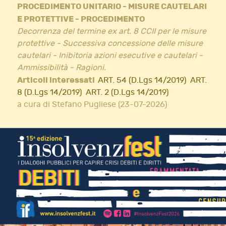
PROCEDIMENTO UNITARIO - MISURE CAUTELARI
E PROTETTIVE - PROCEDIMENTO
Decorrenza del termine ex art. 8 CCII per le misure
protettive - Successiva concessione delle misure
cautelari - Inibitoria azioni esecutive e cautelari -
Ammissibilità - Ragioni.
Articoli interessati
ART. 54 (D.Lgs 14/2019)
ART.
8 (D.Lgs 14/2019)
ART. 2 (D.Lgs 14/2019)
a cura di Stefano Pugliese (23-07-2026)