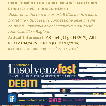
PROCEDIMENTO UNITARIO - MISURE CAUTELARI
E PROTETTIVE - PROCEDIMENTO
Decorrenza del termine ex art. 8 CCII per le misure
protettive - Successiva concessione delle misure
cautelari - Inibitoria azioni esecutive e cautelari -
Ammissibilità - Ragioni.
Articoli interessati
ART. 54 (D.Lgs 14/2019)
ART.
8 (D.Lgs 14/2019)
ART. 2 (D.Lgs 14/2019)
a cura di Stefano Pugliese (23-07-2026)