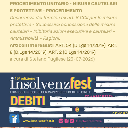
PROCEDIMENTO UNITARIO - MISURE CAUTELARI
E PROTETTIVE - PROCEDIMENTO
Decorrenza del termine ex art. 8 CCII per le misure
protettive - Successiva concessione delle misure
cautelari - Inibitoria azioni esecutive e cautelari -
Ammissibilità - Ragioni.
Articoli interessati
ART. 54 (D.Lgs 14/2019)
ART.
8 (D.Lgs 14/2019)
ART. 2 (D.Lgs 14/2019)
a cura di Stefano Pugliese (23-07-2026)