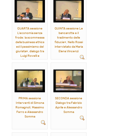
QUARTA sessione
QUINTA sessione Le
L'economia senza
bancarotte e il
frode: la scommessa
tradimento delle
della business ethics
fiducie», Nello Rossi
ed il pessimismo del
intervistato da Maria
giurista», dialogo tra
Elena Vincenzi
Luigi Rovelli e
Gianfranco Rusconi
PRIMA sessione
SECONDA sessione
Interventi di Simona
Dialogo tra Fabrizio
Romagnoli, Massimo
Aprile e Alessandro
Ferro e Alessandro
Somma
Somma