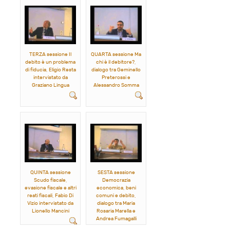
TERZA sessione Il
QUARTA sessione Ma
debito è un problema
chi è il debitore?,
di fiducia, Eligio Resta
dialogo tra Geminello
intervistato da
Preterossi e
Graziano Lingua
Alessandro Somma
QUINTA sessione
SESTA sessione
Scudo fiscale,
Democrazia
evasione fiscale e altri
economica, beni
reati fiscali, Fabio Di
comuni e debito,
Vizio intervistato da
dialogo tra Maria
Lionello Mancini
Rosaria Marella e
Andrea Fumagalli