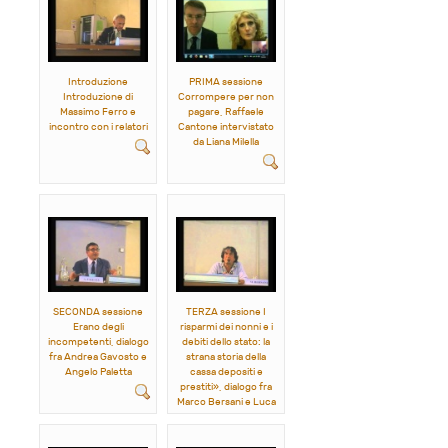
Introduzione
PRIMA sessione
Introduzione di
Corrompere per non
Massimo Ferro e
pagare, Raffaele
incontro con i relatori
Cantone intervistato
da Liana Milella
SECONDA sessione
TERZA sessione I
Erano degli
risparmi dei nonni e i
incompetenti, dialogo
debiti dello stato: la
fra Andrea Gavosto e
strana storia della
Angelo Paletta
cassa depositi e
prestiti», dialogo fra
Marco Bersani e Luca
Martinelli