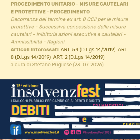
PROCEDIMENTO UNITARIO - MISURE CAUTELARI
E PROTETTIVE - PROCEDIMENTO
Decorrenza del termine ex art. 8 CCII per le misure
protettive - Successiva concessione delle misure
cautelari - Inibitoria azioni esecutive e cautelari -
Ammissibilità - Ragioni.
Articoli interessati
ART. 54 (D.Lgs 14/2019)
ART.
8 (D.Lgs 14/2019)
ART. 2 (D.Lgs 14/2019)
a cura di Stefano Pugliese (23-07-2026)