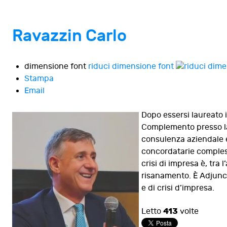
Ravazzin Carlo
dimensione font
riduci dimensione font
Stampa
Email
Dopo essersi laureato i
Complemento presso la 
consulenza aziendale e 
concordatarie compless
crisi di impresa è, tra 
risanamento. È Adjunct
e di crisi d’impresa.
413
Letto
volte