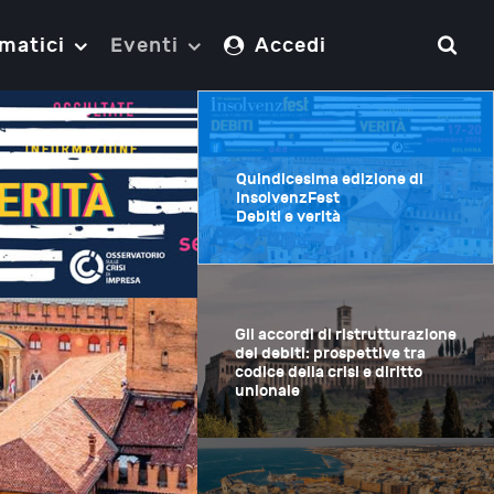
matici
Eventi
Accedi
Quindicesima edizione di
InsolvenzFest
Debiti e verità
Gli accordi di
ristrutturazione dei debiti:
prospettive tra codice della
crisi e diritto unionale
biti: