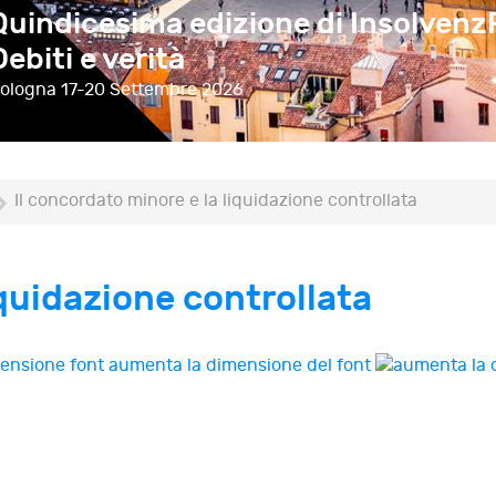
Quindicesima edizione di Insolvenz
prospettive tra codice della crisi e d
Debiti e verità
unionale
ologna
ssisi
23-24 Ottobre 2026
17-20 Settembre 2026
Il concordato minore e la liquidazione controllata
iquidazione controllata
aumenta la dimensione del font