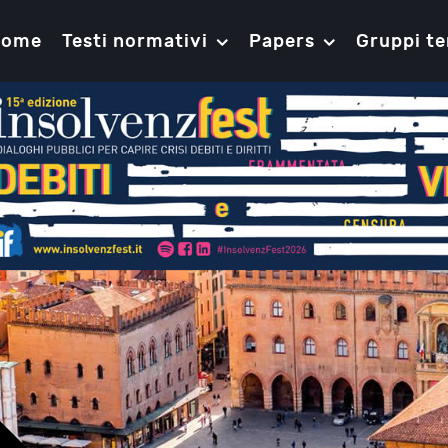
Home
Testi normativi
Papers
Gruppi te
Gli accordi di ristrutturazione dei de