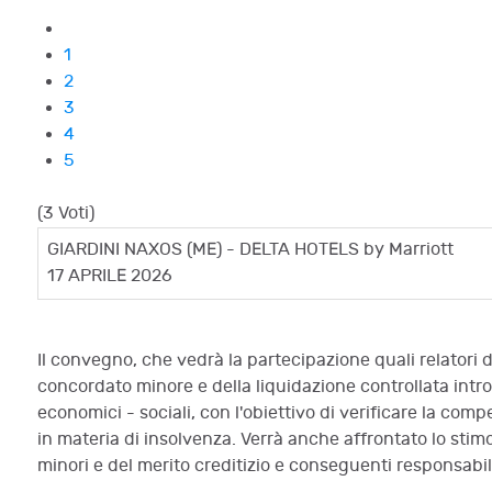
1
2
3
4
5
(3 Voti)
GIARDINI NAXOS (ME) - DELTA HOTELS by Marriott
17 APRILE 2026
Il convegno, che vedrà la partecipazione quali relatori di
concordato minore e della liquidazione controllata introd
economici - sociali, con l'obiettivo di verificare la com
in materia di insolvenza. Verrà anche affrontato lo stimo
minori e del merito creditizio e conseguenti responsabil