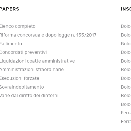
PAPERS
INS
Elenco completo
Bolo
Riforma concorsuale dopo legge n. 155/2017
Bolo
Fallimento
Bolo
Concordati preventivi
Bolo
Liquidazioni coatte amministrative
Bolo
Amministrazioni straordinarie
Bolo
Esecuzioni forzate
Bolo
Sovraindebitamento
Bolo
Varie dal diritto dei dintorni
Bolo
Bolo
Ferr
Ferr
Ferr