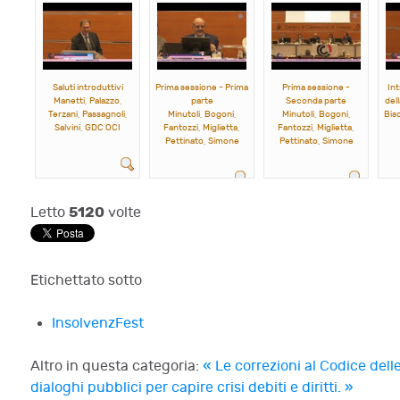
Saluti introduttivi
Prima sessione - Prima
Prima sessione -
Int
Manetti, Palazzo,
parte
Seconda parte
del
Terzani, Passagnoli,
Minutoli, Bogoni,
Minutoli, Bogoni,
Biso
Salvini, GDC OCI
Fantozzi, Miglietta,
Fantozzi, Miglietta,
Pettinato, Simone
Pettinato, Simone
5120
Letto
volte
Etichettato sotto
InsolvenzFest
Altro in questa categoria:
« Le correzioni al Codice delle
dialoghi pubblici per capire crisi debiti e diritti. »