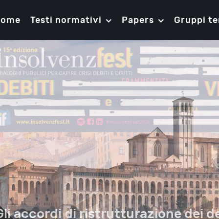
Home
Testi normativi
Papers
Gruppi te
Gli accordi di ristrutturazione dei de