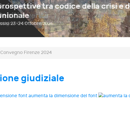
prospettive tra codice della crisi e d
unionale
ssisi
23-24 Ottobre 2026
Convegno Firenze 2024
ione giudiziale
aumenta la dimensione del font