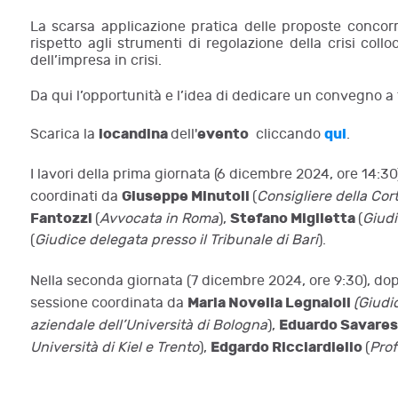
La scarsa applicazione pratica delle proposte concorre
rispetto agli strumenti di regolazione della crisi coll
dell’impresa in crisi.
Da qui l’opportunità e l’idea di dedicare un convegno a t
locandina
evento
qui
Scarica la
dell'
cliccando
.
I lavori della prima giornata (6 dicembre 2024, ore 14:30
Giuseppe Minutoli
coordinati da
(
Consigliere della Cor
Fantozzi
Stefano Miglietta
(
Avvocata in Roma
),
(
Giudi
(
Giudice delegata presso il Tribunale di Bari
).
Nella seconda giornata (7 dicembre 2024, ore 9:30), dop
Maria Novella Legnaioli
sessione coordinata da
(
Giudic
Eduardo Savare
aziendale dell’Università di Bologna
),
Edgardo Ricciardiello
Università di Kiel e Trento
),
(
Prof