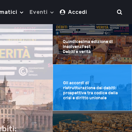
matici
Eventi
Accedi
Quindicesima edizione di
InsolvenzFest
Debiti e verità
Gli accordi di
ristrutturazione dei debiti:
prospettive tra codice della
crisi e diritto unionale
biti: