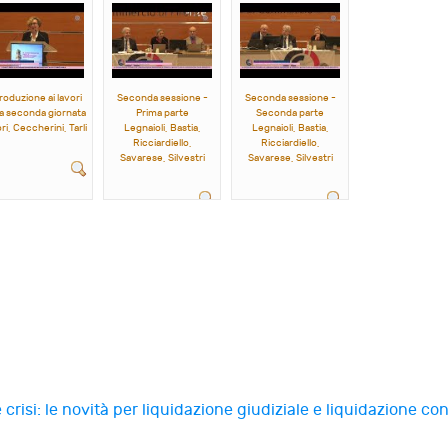
roduzione ai lavori
Seconda sessione -
Seconda sessione -
la seconda giornata
Prima parte
Seconda parte
ri, Ceccherini, Tarli
Legnaioli, Bastia,
Legnaioli, Bastia,
Ricciardiello,
Ricciardiello,
Savarese, Silvestri
Savarese, Silvestri
 crisi: le novità per liquidazione giudiziale e liquidazione co