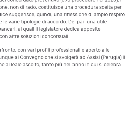
el concordato preventivo (895 procedure nel 2025). Il
azione, non di rado, costituisce una procedura scelta per
dice suggerisce, quindi, una riflessione di ampio respiro
le varie tipologie di accordo. Del pari una utile
bancari, ai quali il legislatore dedica apposite
con altre soluzioni concorsuali.
onto, con vari profili professionali e aperto alle
unque al Convegno che si svolgerà ad Assisi (Perugia) il
e al leale ascolto, tanto più nell’anno in cui si celebra