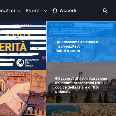
matici
Eventi
Accedi
Quindicesima edizione di
InsolvenzFest
Debiti e verità
Gli accordi di
ristrutturazione dei debiti:
prospettive tra codice della
crisi e diritto unionale
biti: