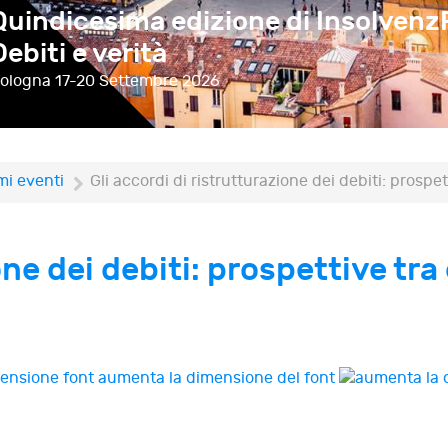
Quindicesima edizione di Insolvenz
prospettive tra codice della crisi e d
Debiti e verità
unionale
ologna
ssisi
23-24 Ottobre 2026
17-20 Settembre 2026
mi eventi
Gli accordi di ristrutturazione dei debiti: prospet
ne dei debiti: prospettive tra 
aumenta la dimensione del font