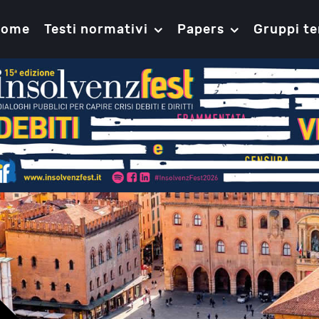
Home
Testi normativi
Papers
Gruppi te
Gli accordi di ristrutturazione dei de