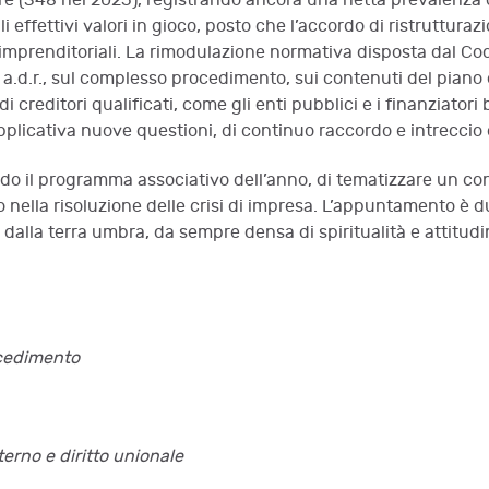
e (348 nel 2025), registrando ancora una netta prevalenza d
li effettivi valori in gioco, posto che l’accordo di ristruttur
tà imprenditoriali. La rimodulazione normativa disposta dal Co
.d.r., sul complesso procedimento, sui contenuti del piano e 
 creditori qualificati, come gli enti pubblici e i finanziatori 
applicativa nuove questioni, di continuo raccordo e intreccio 
do il programma associativo dell’anno, di tematizzare un confr
 nella risoluzione delle crisi di impresa. L’appuntamento è d
 dalla terra umbra, da sempre densa di spiritualità e attitudin
rocedimento
nterno e diritto unionale