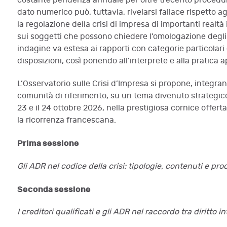
costante pendenza annuale per oltre trecento procedur
dato numerico può, tuttavia, rivelarsi fallace rispetto ag
la regolazione della crisi di impresa di importanti real
sui soggetti che possono chiedere l’omologazione degli a
indagine va estesa ai rapporti con categorie particolari di
disposizioni, così ponendo all’interprete e alla pratica 
L’Osservatorio sulle Crisi d’Impresa si propone, integran
comunità di riferimento, su un tema divenuto strategico
23 e il 24 ottobre 2026, nella prestigiosa cornice offerta
la ricorrenza francescana.
Prima sessione
Gli ADR nel codice della crisi: tipologie, contenuti e p
Seconda sessione
I creditori qualificati e gli ADR nel raccordo tra diritto i